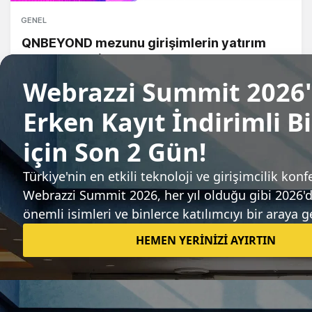
GENEL
QNBEYOND mezunu girişimlerin yatırım
tutarı 260 milyon doları aştı
Webrazzi
Sıradaki haber