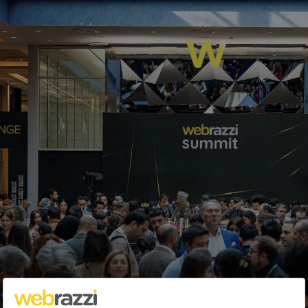
AB'deki geliştiriciler, App Store
Connect'e alternatif uygulama pazar
yerleri ekleyebilecek
Tuğçe İçözü