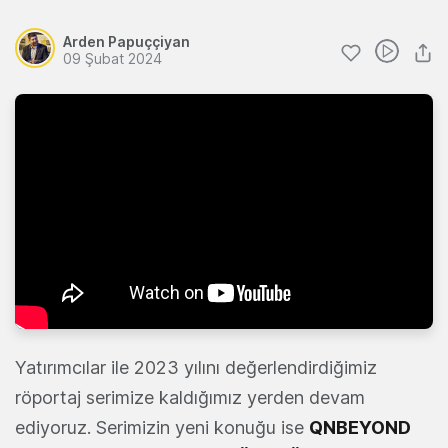
Arden Papuççiyan
09 Şubat 2024
Yatırımcılar ile 2023 yılını değerlendirdiğimiz
röportaj serimize kaldığımız yerden devam
ediyoruz. Serimizin yeni konuğu ise
QNBEYOND