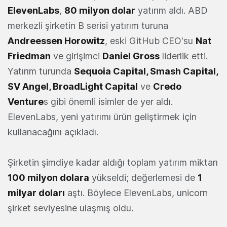
ElevenLabs
,
80 milyon dolar
yatırım aldı. ABD
merkezli şirketin B serisi yatırım turuna
Andreessen Horowitz
, eski GitHub CEO'su
Nat
Friedman
ve girişimci
Daniel Gross
liderlik etti.
Yatırım turunda
Sequoia Capital, Smash Capital,
SV Angel, BroadLight Capital
ve
Credo
Venture
s gibi önemli isimler de yer aldı.
ElevenLabs, yeni yatırımı ürün geliştirmek için
kullanacağını açıkladı.
Şirketin şimdiye kadar aldığı toplam yatırım miktarı
100 milyon dolara
yükseldi; değerlemesi de
1
milyar doları
aştı. Böylece ElevenLabs, unicorn
şirket seviyesine ulaşmış oldu.