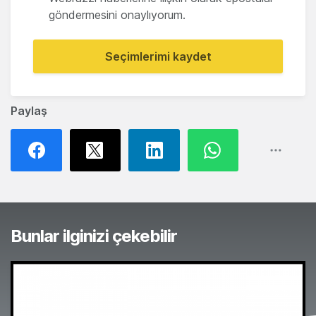
göndermesini onaylıyorum.
Seçimlerimi kaydet
Paylaş
Bunlar ilginizi çekebilir