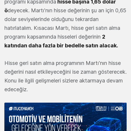
programı kapsamında
hisse başına 1,65 dolar
ö
deyecek. Martı'nın hisse değerinin şu an için 0,65
dolar seviyelerinde olduğunu tekrardan
hatırlatalım. Kısacası Martı, hisse geri satın alma
programı kapsamında hisseleri değerinin
2
katından daha fazla bir bedelle satın alacak.
Hisse geri satın alma programının Martı'nın hisse
değerini nasıl etkileyeceğini ise zaman gösterecek.
Konu ile ilgili gelişmeleri sizlere aktarmaya devam
edeceğiz.