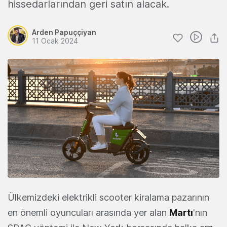
hissedarlarından geri satın alacak.
Arden Papuççiyan
11 Ocak 2024
Ülkemizdeki elektrikli scooter kiralama pazarının
en önemli oyuncuları arasında yer alan
Martı
'nın