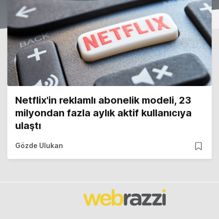
Netflix'in reklamlı abonelik modeli, 23
milyondan fazla aylık aktif kullanıcıya
ulaştı
Gözde Ulukan