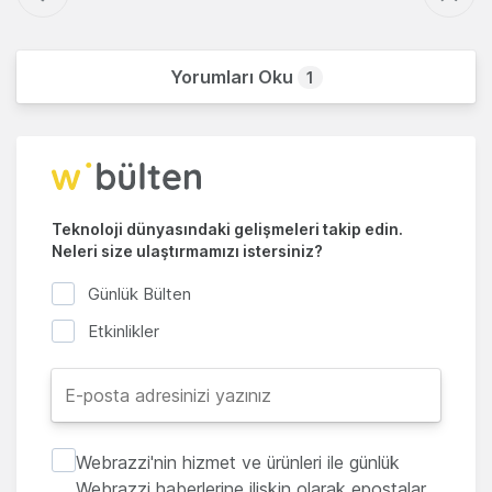
Yorumları Oku
1
Teknoloji dünyasındaki gelişmeleri takip edin.
Neleri size ulaştırmamızı istersiniz?
Günlük Bülten
Etkinlikler
Webrazzi'nin hizmet ve ürünleri ile günlük
Webrazzi haberlerine ilişkin olarak epostalar