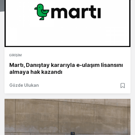
GIRIŞIM
Martı, Danıştay kararıyla e-ulaşım lisansını
almaya hak kazandı
Gözde Ulukan