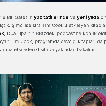
le Bill Gates'in
yaz tatillerinde
ve
yeni yılda
öne
ıştık. Şimdi ise sıra Tim Cook'u etkileyen kitapl
ok
, Dua Lipa'nın BBC'deki podcastine konuk oldu
layan Tim Cook, programda sevdiği kitapları da pa
atına etki eden 6 kitaba yakından bakalım.