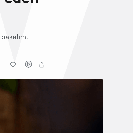
n bakalım.
1