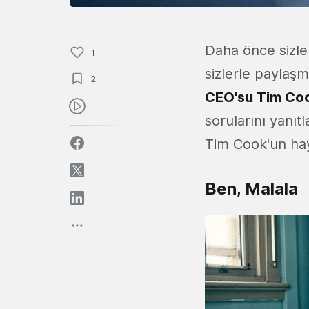
Daha önce sizler
1
sizlerle paylaşm
2
CEO'su Tim Co
sorularını yanıt
Tim Cook'un hay
Ben, Malala