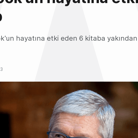
p
ok'un hayatına etki eden 6 kitaba yakında
23