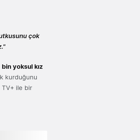
 tutkusunu çok
."
 bin yoksul kız
lık kurduğunu
 TV+ ile bir