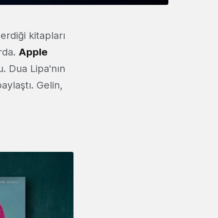
rdiği kitapları
arda.
Apple
. Dua Lipa'nın
ylaştı. Gelin,