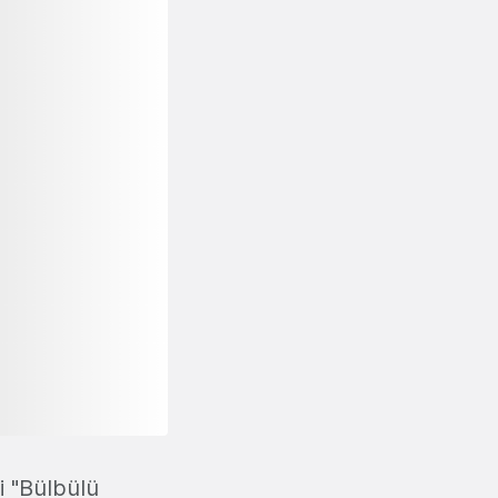
ri "Bülbülü