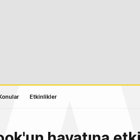
Konular
Etkinlikler
ok'un hayatına etk