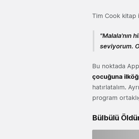
Tim Cook kitap i
"Malala'nın h
seviyorum. On
Bu noktada Appl
çocuğuna ilköğ
hatırlatalım. Ay
program ortaklı
Bülbülü Öld