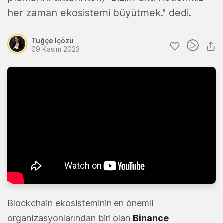
her zaman ekosistemi büyütmek." dedi.
Tuğçe İçözü
09 Kasım 2023
Blockchain ekosisteminin en önemli
organizasyonlarından biri olan
Binance