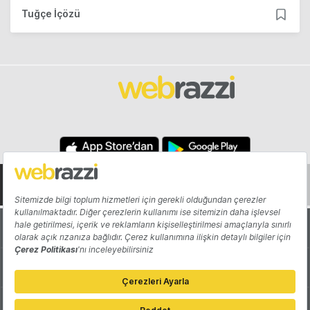
Tuğçe İçözü
Hakkında
Yazarlar
Katkıda Bulun
Reklam
Girişiminizi Tanıtın
İletişim