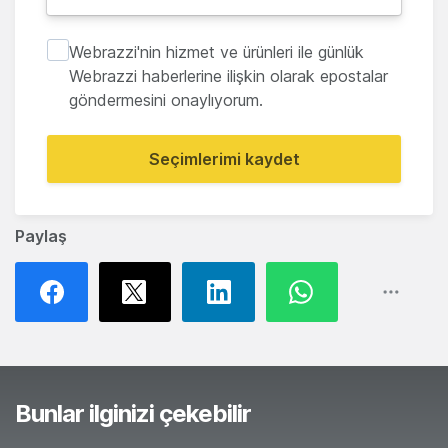
Webrazzi'nin hizmet ve ürünleri ile günlük
Webrazzi haberlerine ilişkin olarak epostalar
göndermesini onaylıyorum.
Seçimlerimi kaydet
Paylaş
Bunlar ilginizi çekebilir