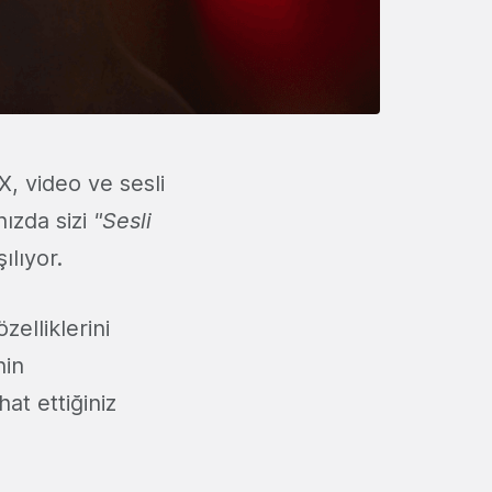
 X, video ve sesli
nızda sizi
"Sesli
ılıyor.
elliklerini
nin
at ettiğiniz