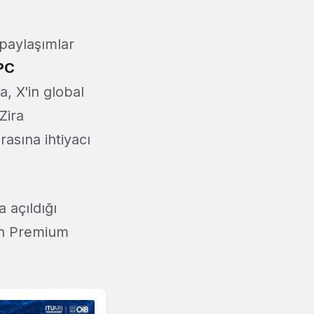
 paylaşımlar
 PC
a, X'in global
Zira
asına ihtiyacı
a açıldığı
çin Premium