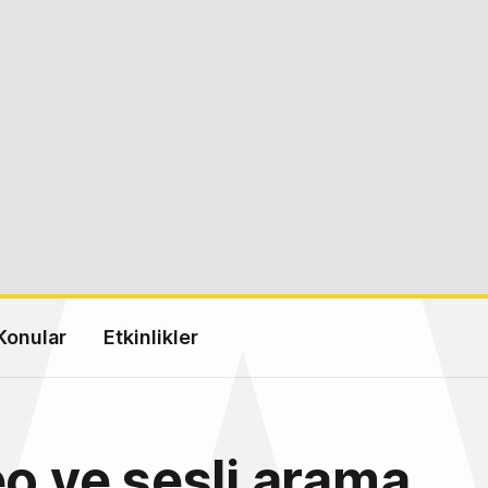
Konular
Etkinlikler
eo ve sesli arama