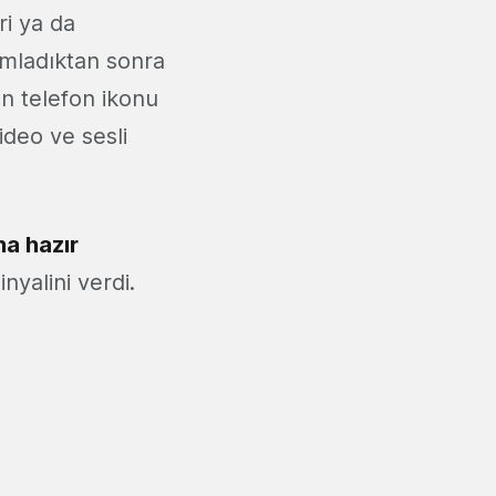
eri ya da
amladıktan sonra
an telefon ikonu
ideo ve sesli
a hazır
nyalini verdi.