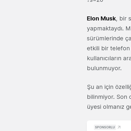
Elon Musk
, bir
yapmaktaydı. Mu
sürümlerinde çal
etkili bir telef
kullanıcıların a
bulunmuyor.
Şu an için özelli
bilinmiyor. Son
üyesi olmanız g
SPONSORLU