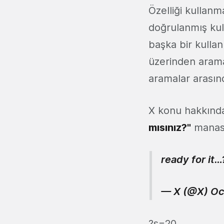
Özelliği kullanma
doğrulanmış kul
başka bir kullan
üzerinden aramal
aramalar arasın
X konu hakkında
mısınız?"
manasın
ready for it…
— X (@X)
Oc
?s=20