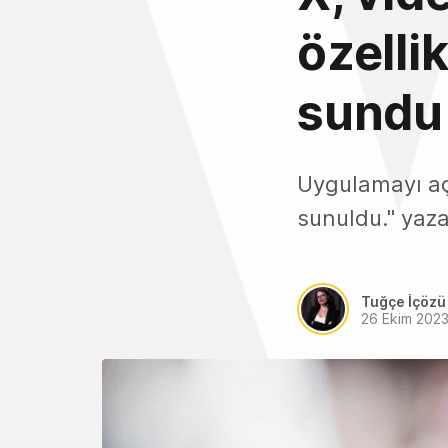
özelli
sundu
Uygulamayı açt
sunuldu." yazan
Tuğçe İçözü
26 Ekim 202