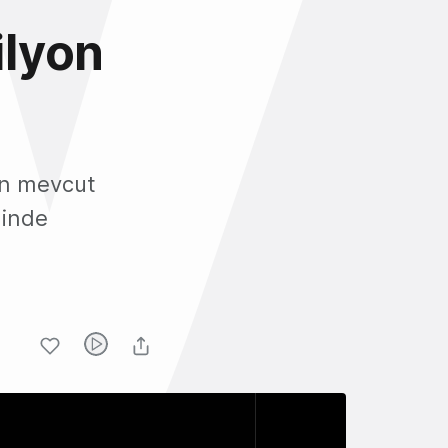
ilyon
tin mevcut
ğinde