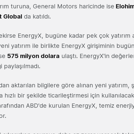
ırım turuna, General Motors haricinde ise
Elohim
 Global
da katıldı.
ekirse EnergyX, bugüne kadar pek çok yatırım a
yeni yatırım ile birlikte EnergyX girişiminin bugü
ise
575 milyon dolara
ulaştı. EnergyX'in değerleme
gi paylaşılmadı.
an aktarılan bilgilere göre alınan yeni yatırım, ş
hızlı bir şekilde ticarileştirmesi için kullanılaca
rafından ABD'de kurulan EnergyX, temiz enerji
or.