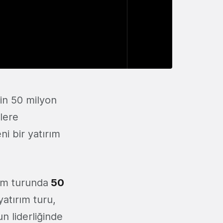
'in 50 milyon
zlere
i bir yatırım
rım turunda
50
yatırım turu,
un liderliğinde