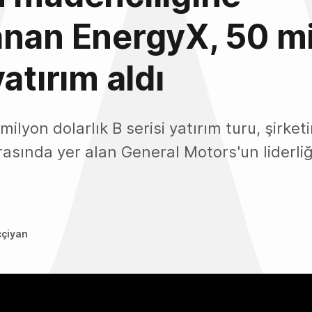
nan EnergyX, 50 m
atırım aldı
milyon dolarlık B serisi yatırım turu, şirke
arasında yer alan General Motors'un liderli
ççiyan
3