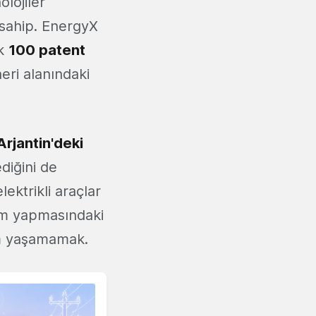
lojiler
e sahip. EnergyX
ık
100 patent
eri alanındaki
Arjantin'deki
diğini de
ektrikli araçlar
rım yapmasındaki
m yaşamamak.