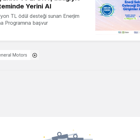
teminde Yerini Al
milyon TL ödül desteği sunan Enerjim
ma Programına başvur
neral Motors