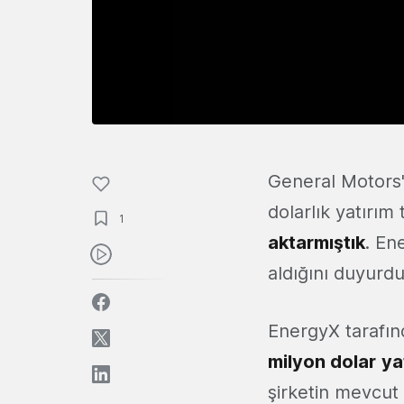
General Motors'
dolarlık yatırım 
1
aktarmıştık
. En
aldığını duyurdu
EnergyX tarafınd
milyon dolar
ya
şirketin mevcut 