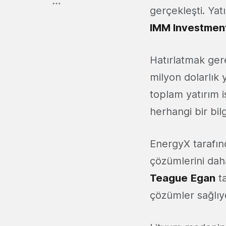
gerçekleşti. Yat
IMM Investment
Hatırlatmak ger
milyon dolarlık 
toplam yatırım 
herhangi bir bil
EnergyX tarafınd
çözümlerini daha 
Teague
Egan
ta
çözümler sağlıy