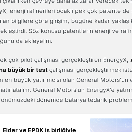
 çıkarırken çevreye daha az zarar verecek tekno
yX, enerji rafinerileri odaklı pek çok patente d
ılan bilgilere göre girişim, bugüne kadar yaklaş
kleştirdi. Söz konusu patentlerin enerji ve rafin
uğunu da ekleyelim.
k çok pilot çalışması gerçekleştiren EnergyX,
a büyük bir test
çalışması gerçekleştirmek iste
n en büyük yatırımcısı olan General Motors'un el
e hatırlatalım. General Motors'un EnergyX'e yatı
e önümüzdeki dönemde batarya tedarik proble
 Elder ve EPDK iş birliğiyle