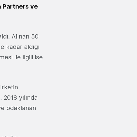
 Partners ve
ldı. Alınan 50
ne kadar aldığı
si ile ilgili ise
irketin
k. 2018 yılında
ye odaklanan