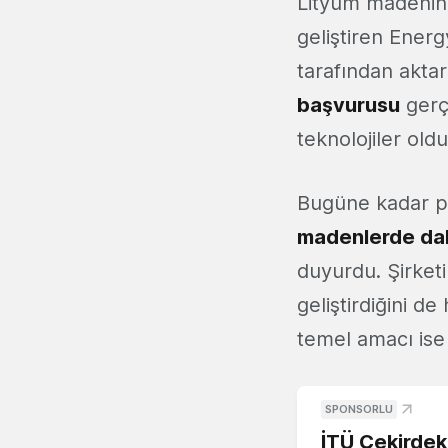
Lityum madenini
geliştiren Energ
tarafından aktar
başvurusu
gerçe
teknolojiler old
Bugüne kadar pe
madenlerde dah
duyurdu. Şirketi
geliştirdiğini d
temel amacı is
SPONSORLU
İTÜ Çekirdek,