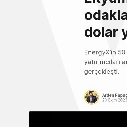
odakla
dolar y
EnergyX'in 50 
yatırımcıları 
gerçekleşti.
Arden Papu
20 Ekim 202