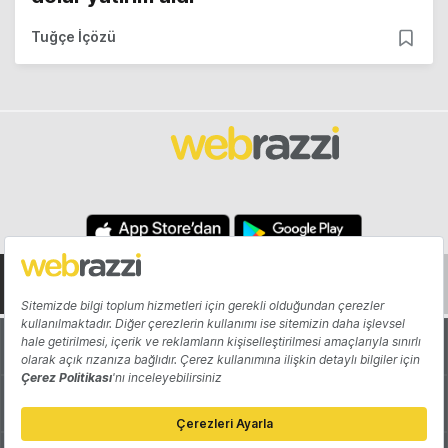
Tuğçe İçözü
Hakkında
Yazarlar
Katkıda Bulun
Reklam