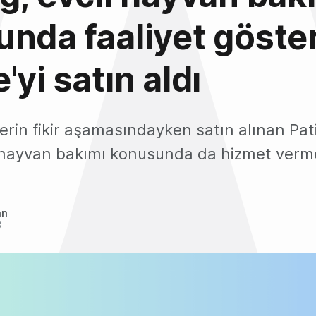
nda faaliyet göste
'yi satın aldı
rin fikir aşamasındayken satın alınan Pat
l hayvan bakımı konusunda da hizmet verme
an
3