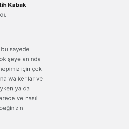
tih Kabak
dı.
 bu sayede
rçok şeye anında
 hepimiz için çok
na walker'lar ve
teyken ya da
nerede ve nasıl
peğinizin