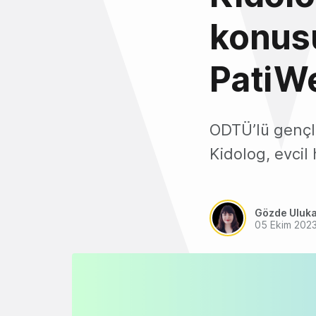
konusu
PatiWe
ODTÜ’lü gençle
Kidolog, evci
Gözde Uluk
05 Ekim 202