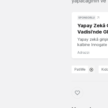
yapacağının ve u
SPONSORLU
Yapay Zekâ G
Vadisi'nde G
Yapay zekâ girişi
kalbine Innogate i
Adrazzi
PatiWe
Kid