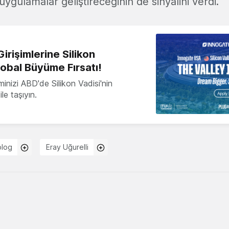
ygulamalar geliştireceğinin de sinyalini verdi.
irişimlerine Silikon
lobal Büyüme Fırsatı!
minizi ABD'de Silikon Vadisi'nin
le taşıyın.
olog
Eray Uğurelli