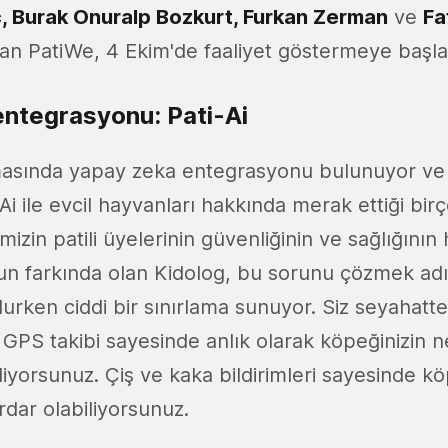
lıç, Burak Onuralp Bozkurt, Furkan Zerman
ve
Fa
lan PatiWe, 4 Ekim'de faaliyet göstermeye başla
ntegrasyonu: Pati-Ai
asında yapay zeka entegrasyonu bulunuyor ve
i-Ai ile evcil hayvanları hakkında merak ettiği bi
emizin patili üyelerinin güvenliğinin ve sağlığının
n farkında olan Kidolog, bu sorunu çözmek adı
olurken ciddi bir sınırlama sunuyor. Siz seyahat
n GPS takibi sayesinde anlık olarak köpeğinizin 
liyorsunuz. Çiş ve kaka bildirimleri sayesinde kö
rdar olabiliyorsunuz.