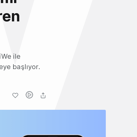
ren
iWe ile
ye başlıyor.