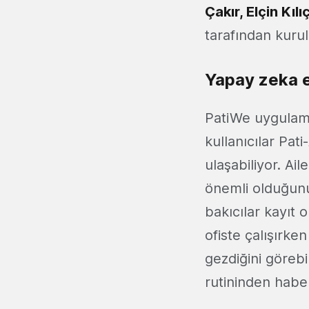
Çakır, Elçin Kı
tarafından kuru
Yapay zeka e
PatiWe uygulam
kullanıcılar Pat
ulaşabiliyor. Ail
önemli olduğunu
bakıcılar kayıt 
ofiste çalışırke
gezdiğini görebi
rutininden habe