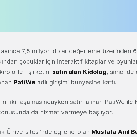
 ayında 7,5 milyon dolar değerleme üzerinden 6
dından çocuklar için interaktif kitaplar ve oyunlar
nolojileri şirketini
satın alan
Kidolog
, şimdi de
lanan
PatiWe
adlı girişimi bünyesine kattı.
n fikir aşamasındayken satın alınan PatiWe ile K
konusunda da hizmet vermeye başlıyor.
k Üniversitesi'nde öğrenci olan
Mustafa Anıl B