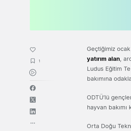
Geçtiğimiz ocak
yatırım alan
, ar
1
Ludus Eğitim Tek
bakımına odak
ODTÜ’lü gençleri
hayvan bakımı 
Orta Doğu Tekni