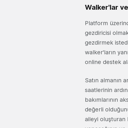
Walker'lar v
Platform üzerin
gezdiricisi olma
gezdirmek istediğ
walker'ların ya
online destek 
Satın almanın a
saatlerinin ardı
bakımlarının aks
değerli olduğunu
aileyi oluşturan