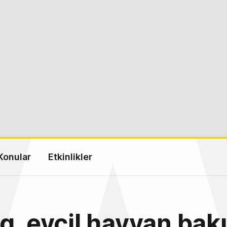
Konular
Etkinlikler
g, evcil hayvan bak