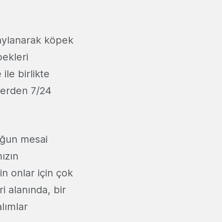
naylanarak köpek
pekleri
ile birlikte
lerden 7/24
oğun mesai
mızın
in onlar için çok
i alanında, bir
alımlar