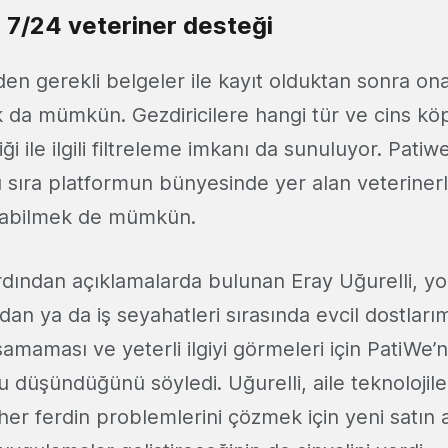
e 7/24 veteriner desteği
den gerekli belgeler ile kayıt olduktan sonra o
k da mümkün. Gezdiricilere hangi tür ve cins kö
i ile ilgili filtreleme imkanı da sunuluyor. Patiwe 
nı sıra platformun bünyesinde yer alan veteriner
alabilmek de mümkün.
rdından açıklamalarda bulunan Eray Uğurelli, y
ndan ya da iş seyahatleri sırasında evcil dostları
amaması ve yeterli ilgiyi görmeleri için PatiWe’n
 düşündüğünü söyledi. Uğurelli, aile teknolojiler
 her ferdin problemlerini çözmek için yeni satın 