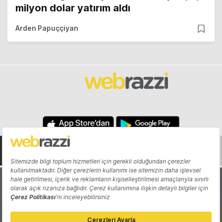
milyon dolar yatırım aldı
Arden Papuççiyan
Hakkında
Yazarlar
Katkıda Bulun
Reklam