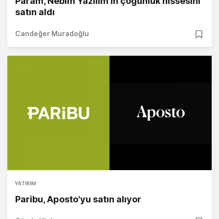
Param, Nebim Yazılım’ın çoğunluk hissesini
satın aldı
Candeğer Muradoğlu
YATIRIM
Paribu, Aposto'yu satın alıyor