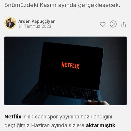
önümüzdeki Kasım ayında gerçekleşecek.
Arden Papuççiyan
21 Temmuz 2023
Netflix
'in ilk canlı spor yayınına hazırlandığını
geçtiğimiz Haziran ayında sizlere
aktarmıştık
.