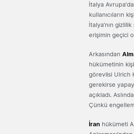
İtalya Avrupa'da
kullanıcıların ki
İtalya’nın gizli
erişimin geçici o
Arkasından
Alm
hükümetinin kiş
görevlisi Ulrich
gerekirse yapay
açıkladı. Aslın
Çünkü engelleme
İran
hükümeti ABD