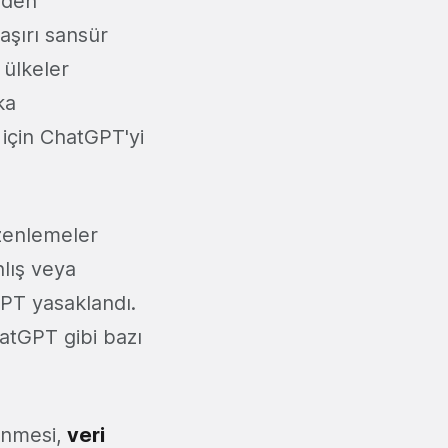
üzden
 aşırı sansür
 ülkeler
ka
 için ChatGPT'yi
üzenlemeler
lış veya
GPT yasaklandı.
hatGPT gibi bazı
enmesi,
veri