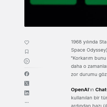
1968 yılında St
Space Odyssey) 
"Korkarım bunu
daha o zamanlard
zor durumu göz
OpenAI
'ın
Cha
kullanılan bir 
ardından bazı ül