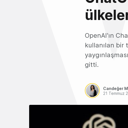
ülkele
OpenAI'ın Chat
kullanılan bir
yaygınlaşması
gitti.
Candeğer M
21 Temmuz 