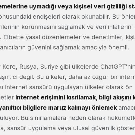
elerine uymadığı veya kişisel veri gizliliği st
nusundaki endişeleri olarak okunabilir. Bu önle
erilerinin korunmasını sağlamak ve veri ihlallerin
. Elbette yasal düzenlemeler ve denetimler, kişisel
anıcıların güvenini sağlamak amacıyla önemli.
 Kore, Rusya, Suriye gibi ülkelerde ChatGPT'ni
şırtıcı değil. Bu ülkeler, daha az özgür bir inte
kı internet sansürü uygulayan ülkeler olarak ön 
etler
internet erişimini kısıtlamak, bilgi akışın
yanıltıcı bilgilere maruz kalmayı önlemek
amacıy
uluyor. Bu sınırlamalara neden olarak hükümetle
a, sansür uygulama veya ulusal güvenlik göster