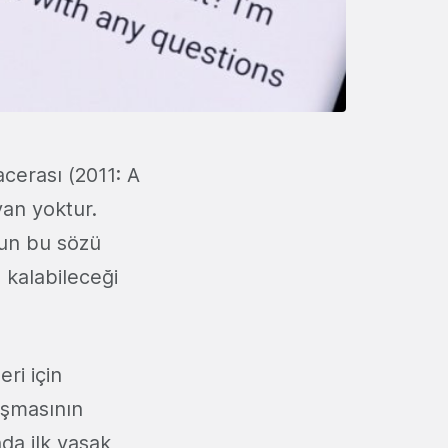
cerası (2011: A
yan yoktur.
un bu sözü
 kalabileceği
ri için
aşmasının
nda ilk yasak