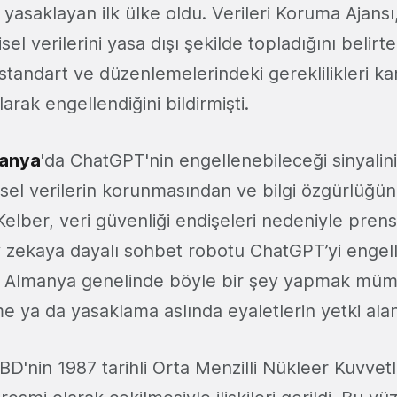
 yasaklayan ilk ülke oldu. Verileri Koruma Ajansı,
şisel verilerini yasa dışı şekilde topladığını beli
lik standart ve düzenlemelerindeki gereklilikleri k
larak engellendiğini bildirmişti.
anya
'da ChatGPT'nin engellenebileceği sinyalin
isel verilerin korunmasından ve bilgi özgürlüğ
 Kelber, veri güvenliği endişeleri nedeniyle prens
 zekaya dayalı sohbet robotu ChatGPT’yi engell
da Almanya genelinde böyle bir şey yapmak müm
 ya da yasaklama aslında eyaletlerin yetki alanı
'nin 1987 tarihli Orta Menzilli Nükleer Kuvvetl