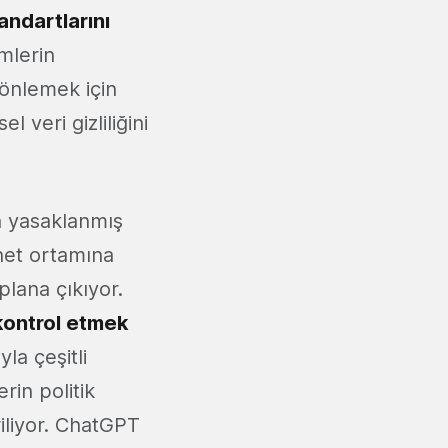
andartlarını
mlerin
i önlemek için
 veri gizliliğini
n yasaklanmış
rnet ortamına
plana çıkıyor.
ı kontrol etmek
la çeşitli
rin politik
iliyor. ChatGPT