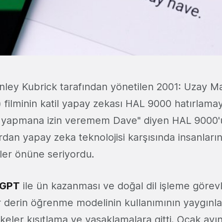
anley Kubrick tarafından yönetilen 2001: Uzay Ma
filminin katil yapay zekası HAL 9000 hatırlama
 yapmana izin veremem Dave" diyen HAL 9000'
an yapay zeka teknolojisi karşısında insanların
ler önüne seriyordu.
tGPT
ile ün kazanması ve doğal dil işleme görevle
tür derin öğrenme modelinin kullanımının yaygınl
keler kısıtlama ve yasaklamalara gitti. Ocak ayı