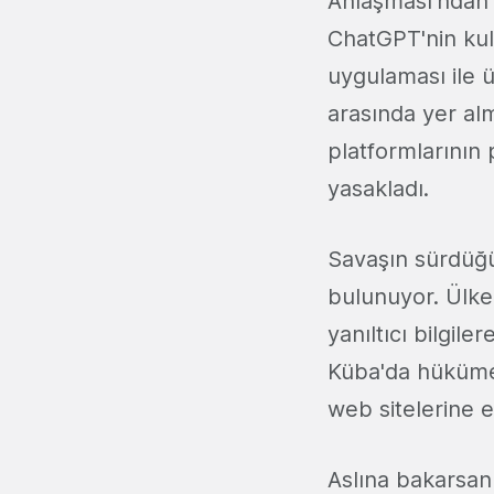
Anlaşması'ndan r
ChatGPT'nin kulla
uygulaması ile 
arasında yer alm
platformlarının
yasakladı.
Savaşın sürdüğ
bulunuyor. Ülke
yanıltıcı bilgil
Küba'da hükümet 
web sitelerine e
Aslına bakarsan