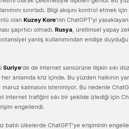
esmi olarak çekilmesiyle ilişkileri gerildi. Bu y
nımını sınırladı. Bilgi akışını kontrol etmek için
ünlü olan
Kuzey Kore
'nin ChatGPT'yi yasaklayan
ası şaşırtıcı olmadı.
Rusya
, üretimsel yapay ze
 potansiyel yanlış kullanımından endişe duyduğu
ü
Suriye
'de de internet sansürüne ilişkin sıkı d
 her anlamda kriz içinde. Bu yüzden halkının yan
ere maruz kalmasını istenmiyor. Bu nedenle Chat
internet trafiğini sıkı bir şekilde izlediği için C
rişim engellendi.
ız batılı ülkelerde ChatGPT'ye erişiminin engell