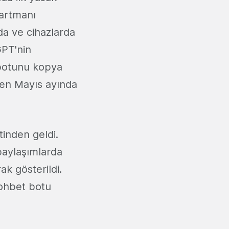
partmanı
da ve cihazlarda
GPT'nin
 botunu kopya
çen Mayıs ayında
inden geldi.
paylaşımlarda
ak gösterildi.
sohbet botu