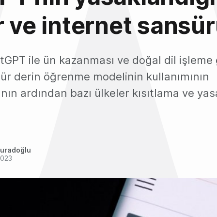
r ve internet sansü
GPT ile ün kazanması ve doğal dil işleme g
 tür derin öğrenme modelinin kullanımının
nın ardından bazı ülkeler kısıtlama ve ya
uradoğlu
2023