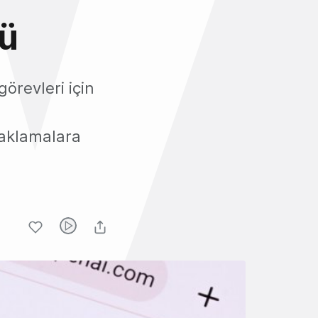
rü
örevleri için
saklamalara