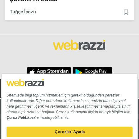
Tuğçe İçözü
Hakkında
Yazarlar
Katkıda Bulun
Reklam