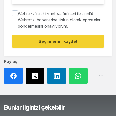
Webrazzi'nin hizmet ve ürünleri ile günlük
Webrazzi haberlerine ilişkin olarak epostalar
göndermesini onaylıyorum.
Seçimlerimi kaydet
Paylaş
Bunlar ilginizi çekebilir