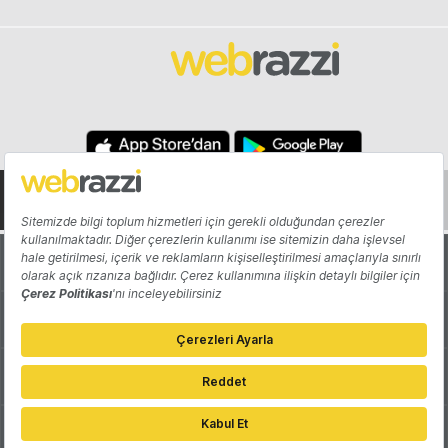
Hakkında
Yazarlar
Katkıda Bulun
Reklam
Girişiminizi Tanıtın
İletişim
Çerez Tercihleri
Gizlilik Politikası