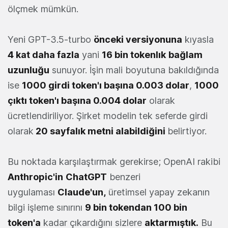
ölçmek mümkün.
Yeni GPT-3.5-turbo
önceki versiyonuna
kıyasla
4 kat daha fazla
yani
16 bin tokenlık
bağlam
uzunluğu
sunuyor. İşin mali boyutuna bakıldığında
ise
1000 girdi token'ı başına 0.003 dolar
,
1000
çıktı token'ı başına 0.004 dolar
olarak
ücretlendiriliyor. Şirket modelin tek seferde girdi
olarak
20 sayfalık metni alabildiğini
belirtiyor.
Bu noktada karşılaştırmak gerekirse; OpenAI rakibi
Anthropic
'in
ChatGPT
benzeri
uygulaması
Claude'un
,
üretimsel yapay zekanın
bilgi işleme sınırını
9 bin tokendan 100 bin
token'a
kadar çıkardığını sizlere
aktarmıştık
.
Bu