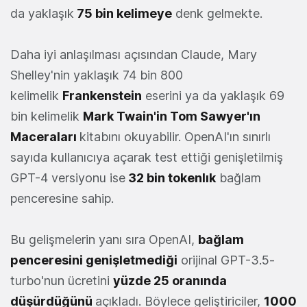
da yaklaşık
75 bin kelimeye
denk gelmekte.
Daha iyi anlaşılması açısından Claude, Mary
Shelley'nin yaklaşık 74 bin 800
kelimelik
Frankenstein
eserini ya da yaklaşık 69
bin kelimelik
Mark Twain'in Tom Sawyer'ın
Maceraları
kitabını okuyabilir. OpenAI'ın sınırlı
sayıda kullanıcıya açarak test ettiği genişletilmiş
GPT-4 versiyonu ise
32 bin tokenlık
bağlam
penceresine sahip.
Bu gelişmelerin yanı sıra OpenAI,
bağlam
penceresini genişletmediği
orijinal GPT-3.5-
turbo'nun ücretini
yüzde 25 oranında
düşürdüğünü
açıkladı. Böylece geliştiriciler,
1000