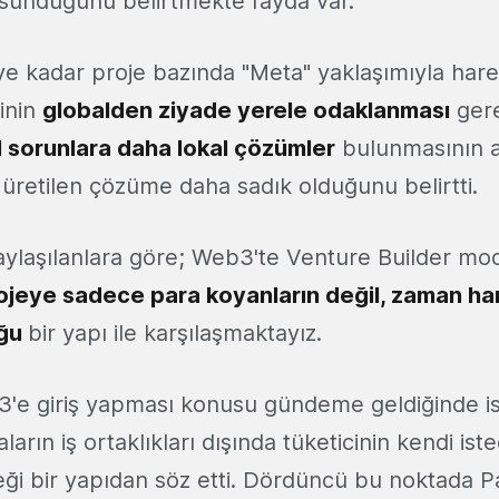
 sunduğunu belirtmekte fayda var.
iye kadar proje bazında "Meta" yaklaşımıyla har
minin
globalden ziyade yerele odaklanması
gerek
l sorunlara daha lokal çözümler
bulunmasının a
a üretilen çözüme daha sadık olduğunu belirtti.
aylaşılanlara göre; Web3'te Venture Builder mo
ojeye sadece para koyanların değil, zaman ha
uğu
bir yapı ile karşılaşmaktayız.
'e giriş yapması konusu gündeme geldiğinde i
ın iş ortaklıkları dışında tüketicinin kendi istedi
eği bir yapıdan söz etti. Dördüncü bu noktada P