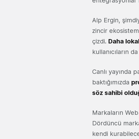
entegrasyonlar
Alp Ergin, şimd
zincir ekosiste
çizdi.
Daha loka
kullanıcıların d
Canlı yayında p
baktığımızda
pr
söz sahibi old
Markaların Web3
Dördüncü markalar
kendi kurabilec