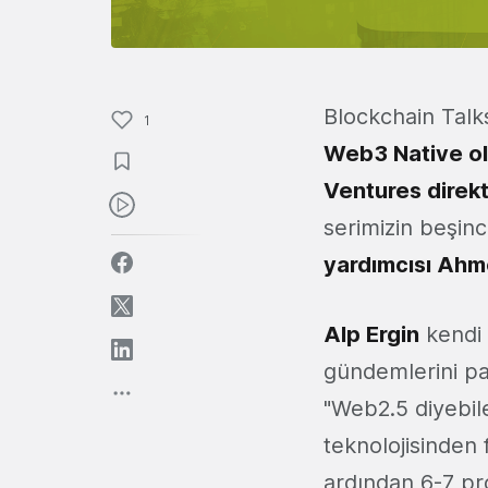
Blockchain Talk
1
Web3 Native o
Ventures direk
serimizin beşinci
yardımcısı Ahm
Oturumda
Alp Ergin
kendi 
gündemlerini pay
"Web2.5 diyebile
teknolojisinden 
ardından 6-7 pr