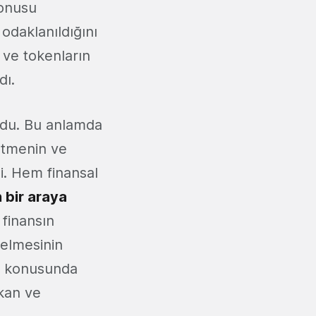
konusu
odaklanıldığını
 ve tokenların
dı.
du. Bu anlamda
etmenin ve
i. Hem finansal
bir araya
finansın
gelmesinin
ri konusunda
mkan ve