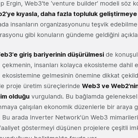
lp Ergin, Web3'te ‘venture builder’ modeli söz 
2'ye kıyasla, daha fazla topluluk geliştirmeye
ktada insanların organizasyonunu teşvik edebilme
rasyonu gibi konuların gündeme geldiğini açıkla
eb3'e giriş bariyerinin düşürülmesi
de konuşul
ğı çekmenin, insanları kolayca ekosisteme dahil 
 ekosistemine gelmesinin önemine dikkat çekild
e proje üretim süreçlerinde
Web3 ve Web2'nin 
im olduğu
vurgulandı. Bu bağlamda geleneksel 
nmaya çalışılan ekonomik düzenlerle bir araya 
ı. Bu arada Inverter Network'ün Web3 mimarile
aaliyet göstermeyi düşünen projelere çeşitli i