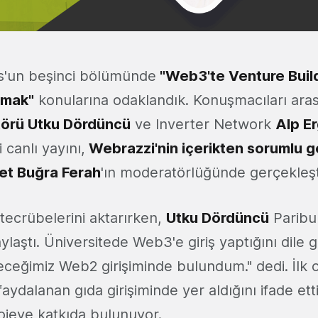
s'un beşinci bölümünde
"Web3'te Venture Buil
lmak"
konularına odaklandık. Konuşmacıları ara
Initiat
törü Utku Dördüncü
ve
Inverter Network
Alp Er
 canlı yayını,
Webrazzi'nin içerikten sorumlu 
et Buğra Ferah
'ın moderatörlüğünde gerçekleşt
tecrübelerini aktarırken,
Utku Dördüncü
Paribu
laştı. Üniversitede Web3'e giriş yaptığını dile g
ceğimiz Web2 girişiminde bulundum." dedi. İlk o
faydalanan gıda girişiminde yer aldığını ifade et
ojeye katkıda bulunuyor.