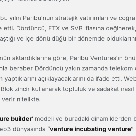
bu yılın Paribu'nun stratejik yatırımları ve coğra
ade etti. Dördüncü, FTX ve SVB iflasına değinerek
laştığı ve içe dönüldüğü bir dönemde oldukların
'nün aktardıklarına göre, Paribu Ventures'ın ön
unla beraber Dördüncü yakın zamanda telekom dü
m yaptıklarını açıklayacaklarını da ifade etti. We
"Blok zincir kullanarak topluluk ve sadakat nasıl y
erir nitelikte.
ure builder’
modeli ve buradaki dinamiklerden b
eb3 dünyasında
“venture incubating venture”