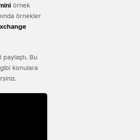
mini
örnek
mında örnekler
exchange
 paylaştı. Bu
gibi konulara
rsiniz.