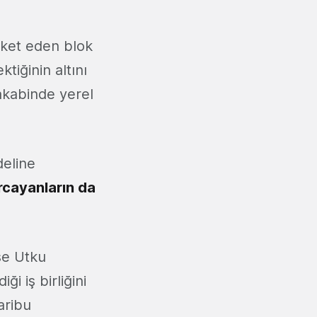
eket eden blok
tiğinin altını
kabinde yerel
deline
rcayanların da
se Utku
ği iş birliğini
aribu