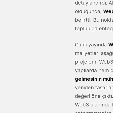
detaylandırdı. A
olduğunda,
Web
belirtti. Bu no
topluluğa enteg
Canlı yayında
W
maliyetleri aşa
projelerin Web3
yapılarda hem d
gelmesinin müh
yeniden tasarla
değeri öne çıkt
Web3 alanında f