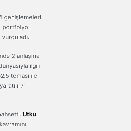
fi genişlemeleri
, portfolyo
ı vurguladı.
ünde 2 anlaşma
nyasıyla ilgili
b2.5 teması ile
aratılır?"
ahsetti.
Utku
kavramını