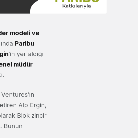
der modeli ve
sında
Paribu
or'ı
gin
'in yer aldığı
genel müdür
i.
 Ventures'ın
etiren Alp Ergin,
larak Blok zincir
ti. Bunun