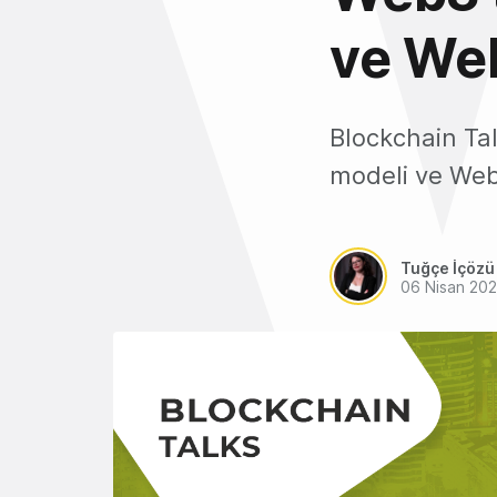
ve We
Blockchain Ta
modeli ve Web
Tuğçe İçözü
06 Nisan 20