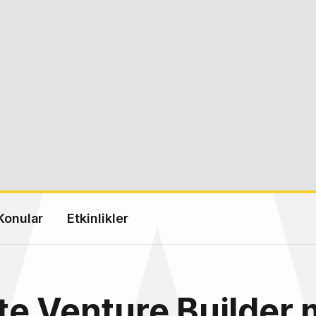
Konular
Etkinlikler
e Venture Builder 