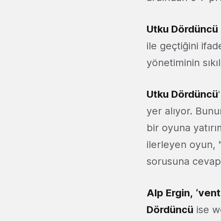
Utku Dördüncü
ile geçtiğini if
yönetiminin sıkı
Utku Dördüncü
yer alıyor. Bun
bir oyuna yatırı
ilerleyen oyun, 
sorusuna cevap v
Alp Ergin,
‘vent
Dördüncü
ise w