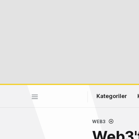
Kategoriler
WEB3
Web3't