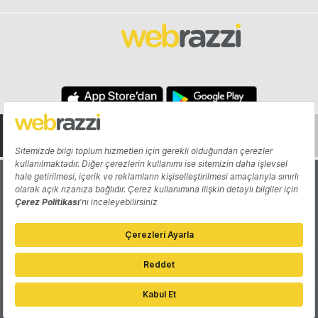
Hakkında
Yazarlar
Katkıda Bulun
Reklam
Girişiminizi Tanıtın
İletişim
Çerez Tercihleri
Gizlilik Politikası