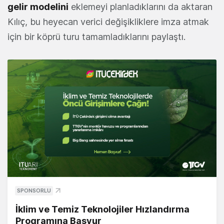
gelir modelini
eklemeyi planladıklarını da aktaran
Kılıç, bu heyecan verici değişikliklere imza atmak
için bir köprü turu tamamladıklarını paylaştı.
SPONSORLU
İklim ve Temiz Teknolojiler Hızlandırma
Programına Başvur