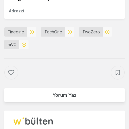
Adrazzi
Finedine
TechOne
TwoZero
hiVC
Yorum Yaz