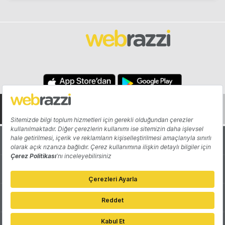
Hakkında
Yazarlar
Katkıda Bulun
Reklam
Girişiminizi Tanıtın
İletişim