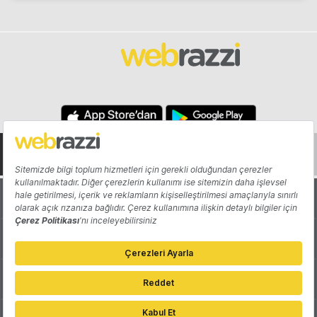
Hakkında
Yazarlar
Katkıda Bulun
Reklam
Girişiminizi Tanıtın
İletişim