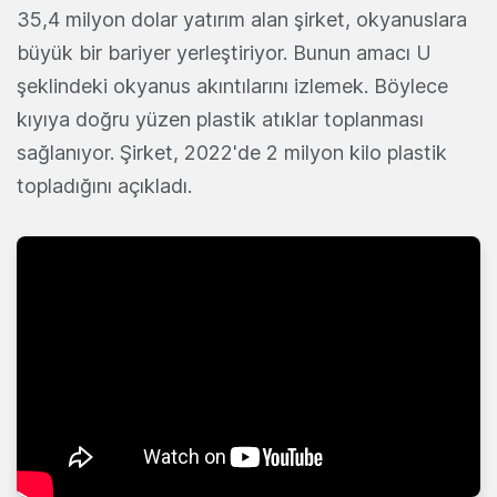
35,4 milyon dolar yatırım alan şirket, okyanuslara
büyük bir bariyer yerleştiriyor. Bunun amacı U
şeklindeki okyanus akıntılarını izlemek. Böylece
kıyıya doğru yüzen plastik atıklar toplanması
sağlanıyor. Şirket, 2022'de 2 milyon kilo plastik
topladığını açıkladı.