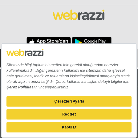
Hakkında
Yazarlar
Katkıda Bulun
Reklam
Girişiminizi Tanıtın
İletişim
Çerez Tercihleri
Gizlilik Politikası