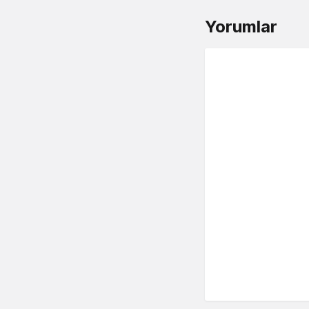
Yorumlar