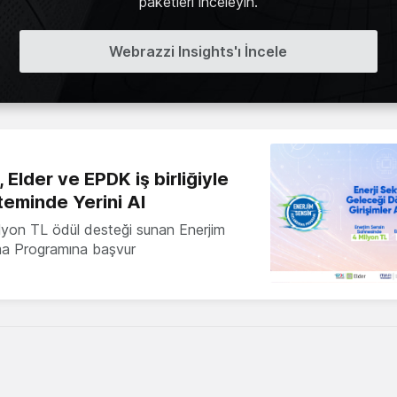
paketleri inceleyin.
Webrazzi Insights'ı İncele
 Elder ve EPDK iş birliğiyle
teminde Yerini Al
milyon TL ödül desteği sunan Enerjim
ma Programına başvur