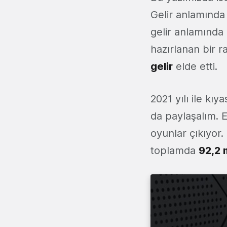
Gelir anlamında
gelir anlamında 
hazırlanan bir 
gelir
elde etti.
2021 yılı ile kıy
da paylaşalım. E
oyunlar çıkıyor.
toplamda
92,2 m