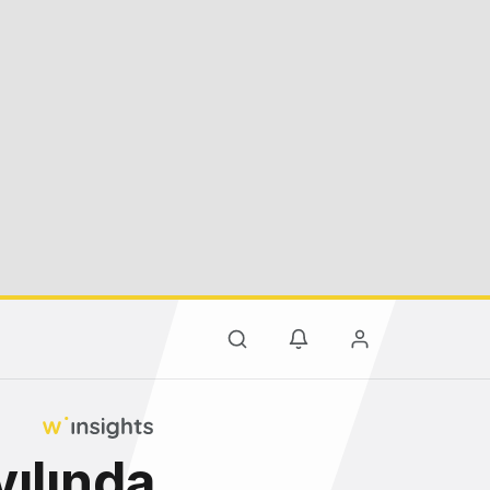
yılında