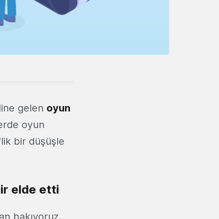
aline gelen
oyun
lerde oyun
lik bir düşüşle
r elde etti
dan bakıyoruz.