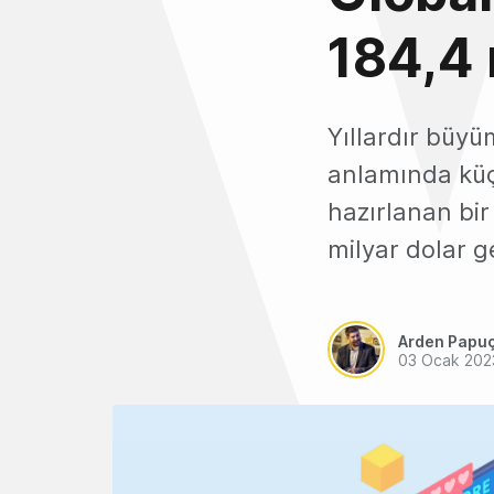
184,4 m
Yıllardır büyü
anlamında küçü
hazırlanan bir
milyar dolar ge
Arden Papu
03 Ocak 202