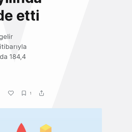
de etti
gelir
tibarıyla
nda 184,4
1