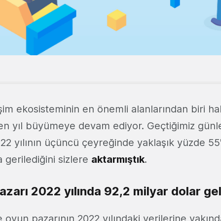
işim ekosisteminin en önemli alanlarından biri h
en yıl büyümeye devam ediyor. Geçtiğimiz gün
022 yılının üçüncü çeyreğinde yaklaşık yüzde 55'
 gerilediğini sizlere
aktarmıştık
.
zarı 2022 yılında 92,2 milyar dolar geli
 oyun pazarının 2022 yılındaki verilerine yakın