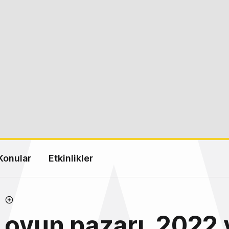
Konular
Etkinlikler
 oyun pazarı, 2022 