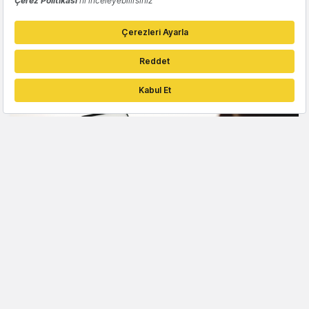
SEC, Twitter satın alımını zamanında
açıklamadığı için Elon Musk'a dava açtı
Gözde Ulukan
SOSYAL MEDYA
X, Topluluk Notları'nın hızını artırmak için
yeni bir özellik geliştirdi