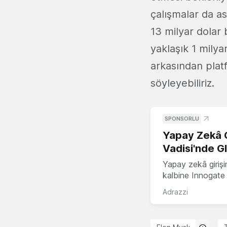
çalışmalar da a
13 milyar dolar 
yaklaşık 1 milya
arkasından plat
söyleyebiliriz.
SPONSORLU
Yapay Zekâ G
Vadisi'nde G
Yapay zekâ girişi
kalbine Innogate i
Adrazzi