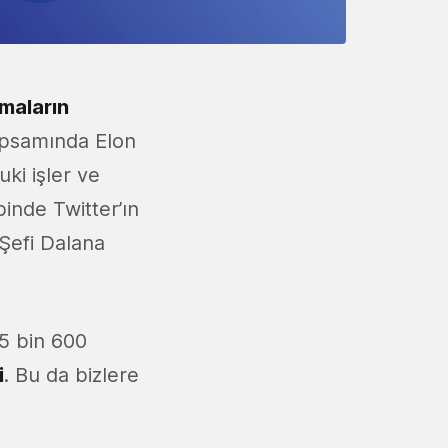
rmaların
kapsamında Elon
ki işler ve
binde Twitter’ın
 Şefi Dalana
5 bin 600
i
. Bu da bizlere