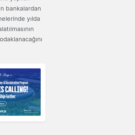
tin bankalardan
melerinde yılda
alatılmasının
 odaklanacağını