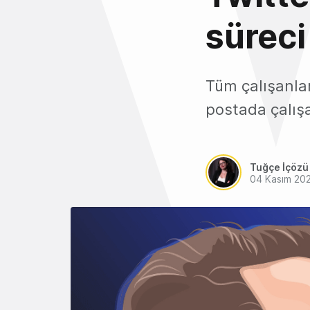
süreci
Tüm çalışanlar
postada çalışa
Tuğçe İçözü
04 Kasım 20