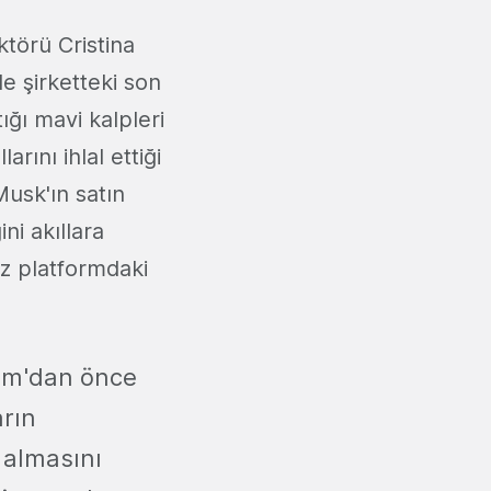
ktörü Cristina
de şirketteki son
ığı mavi kalpleri
rını ihlal ettiği
Musk'ın satın
ni akıllara
üz platformdaki
sım'dan önce
arın
i almasını