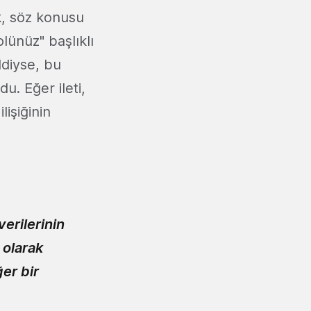
, söz konusu
olünüz" başlıklı
ldiyse, bu
u. Eğer ileti,
lişiğinin
erilerinin
 olarak
ğer bir