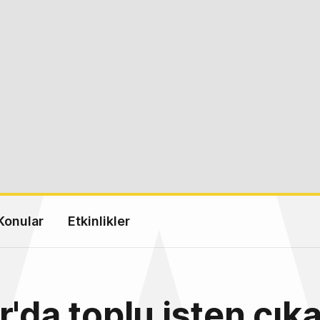
Konular
Etkinlikler
r'da toplu işten çı