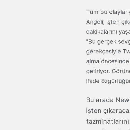
Tüm bu olaylar g
Angeli, işten çı
dakikalarını yaş
"Bu gerçek sevgi
gerekçesiyle Tw
alma öncesinde v
getiriyor. Görün
ifade özgürlüğü
Bu arada New 
işten çıkaraca
tazminatlarını