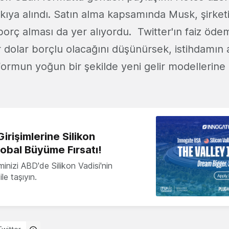
skıya alındı. Satın alma kapsamında Musk, şirke
borç alması da yer alıyordu. Twitter'ın faiz öde
r dolar borçlu olacağını düşünürsek, istihdamın 
formun yoğun bir şekilde yeni gelir modellerine
irişimlerine Silikon
lobal Büyüme Fırsatı!
minizi ABD'de Silikon Vadisi'nin
le taşıyın.