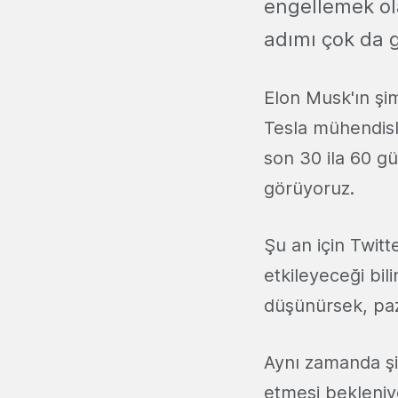
engellemek ol
adımı çok da 
Elon Musk'ın şim
Tesla mühendisle
son 30 ila 60 gü
görüyoruz.
Şu an için Twitt
etkileyeceği bil
düşünürsek, pa
Aynı zamanda şi
etmesi bekleniy