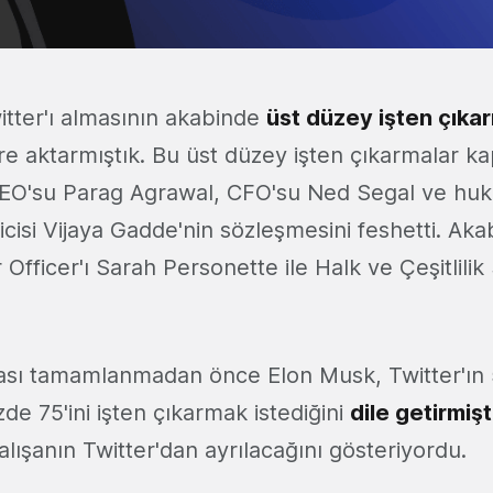
itter'ı almasının akabinde
üst düzey işten çıka
ere aktarmıştık. Bu üst düzey işten çıkarmalar 
EO'su Parag Agrawal, CFO'su Ned Segal ve huku
ticisi Vijaya Gadde'nin sözleşmesini feshetti. Aka
fficer'ı Sarah Personette ile Halk ve Çeşitlilik
.
ması tamamlanmadan önce Elon Musk, Twitter'ın 
de 75'ini işten çıkarmak istediğini
dile getirmişt
alışanın Twitter'dan ayrılacağını gösteriyordu.