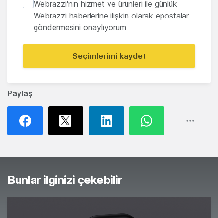
Webrazzi'nin hizmet ve ürünleri ile günlük
Webrazzi haberlerine ilişkin olarak epostalar
göndermesini onaylıyorum.
Seçimlerimi kaydet
Paylaş
Bunlar ilginizi çekebilir