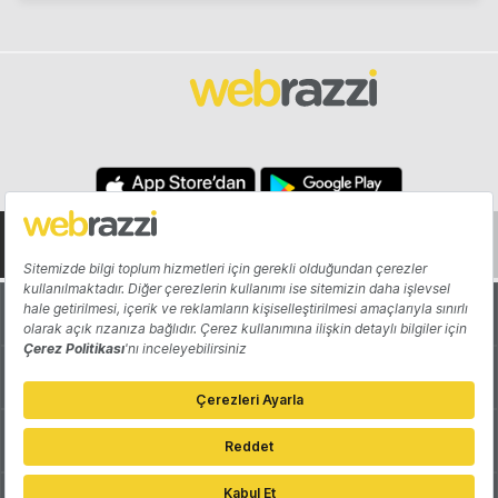
Hakkında
Yazarlar
Katkıda Bulun
Reklam
Girişiminizi Tanıtın
İletişim