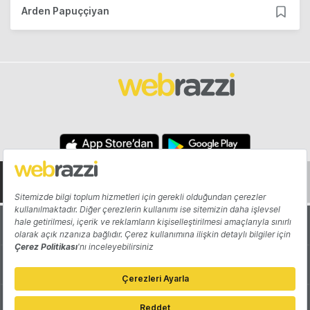
Arden Papuççiyan
Hakkında
Yazarlar
Katkıda Bulun
Reklam
Girişiminizi Tanıtın
İletişim