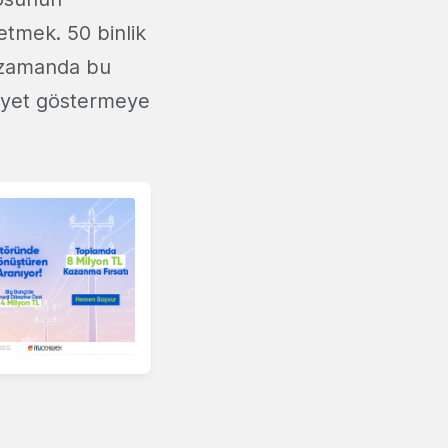
letmek. 50 binlik
nı zamanda bu
aliyet göstermeye