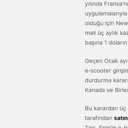
yılında Fransa'nı
uygulamalarıyla
olduğu için New 
mali üç aylık ka
başına 1 doların 
Geçen Ocak ayın
e-scooter girişi
durdurma kararı 
Kanada ve Birleş
Bu karardan üç a
tarafından
satın
Tier, Spin'in e-