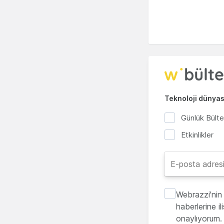
Teknoloji dünyası
Günlük Bült
Etkinlikler
Webrazzi'nin 
haberlerine i
onaylıyorum.