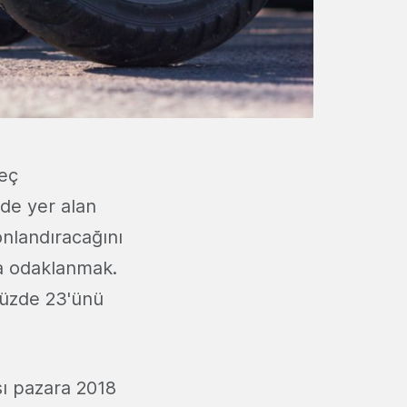
veç
'de yer alan
sonlandıracağını
ra odaklanmak.
 yüzde 23'ünü
sı pazara 2018