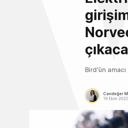
girişi
Norve
çıkaca
Bird'ün amacı
Candeğer M
19 Ekim 2022