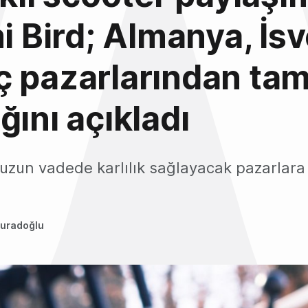
mi Bird; Almanya, İs
ç pazarlarından t
ğını açıkladı
 uzun vadede karlılık sağlayacak pazarlar
uradoğlu