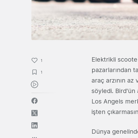
Elektrikli scoot
1
pazarlarından ta
1
araç arzının az 
söyledi. Bird'ü
Los Angels merke
işten çıkarması
Dünya genelinde