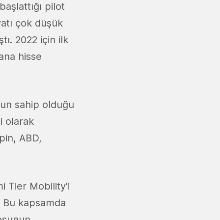
başlattığı pilot
yatı çok düşük
. 2022 için ilk
yana hisse
'un sahip olduğu
i olarak
Spin, ABD,
.
 Tier Mobility'i
ı. Bu kapsamda
losunun