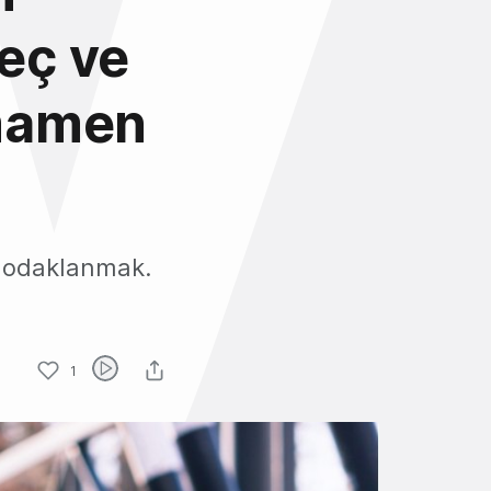
veç ve
amamen
a odaklanmak.
1