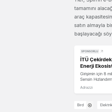
tamamını alacağı
araç kapasitesin
satın almayla bi
başlayacağı söy
SPONSORLU
İTÜ Çekirdek,
Enerji Ekosis
Girişimin için 8 
Sensin Hızlandır
Adrazzi
Bird
Elektri