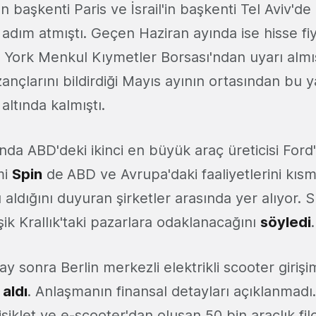
n başkenti Paris ve İsrail'in başkenti Tel Aviv'de 
 adım atmıştı. Geçen Haziran ayında ise hisse fi
York Menkul Kıymetler Borsası'ndan uyarı almıştı
zançlarını bildirdiği Mayıs ayının ortasından bu 
altında kalmıştı.
da ABD'deki ikinci en büyük araç üreticisi Ford
mi
Spin
de
ABD ve Avrupa'daki faaliyetlerini kısm
aldığını duyuran şirketler arasında yer alıyor. 
ik Krallık'taki pazarlara odaklanacağını
söyledi
y sonra Berlin merkezli elektrikli scooter girişimi
 aldı
. Anlaşmanın finansal detayları açıklanmad
bisiklet ve e-scooter'dan oluşan 50 bin araçlık fi