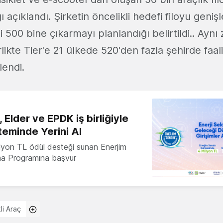
 açıklandı. Şirketin öncelikli hedefi filoyu geniş
i 500 bine çıkarmayı planlandığı belirtildi.. Ay
rlikte Tier'e 21 ülkede 520'den fazla şehirde fa
lendi.
 Elder ve EPDK iş birliğiyle
teminde Yerini Al
milyon TL ödül desteği sunan Enerjim
ma Programına başvur
kli Araç