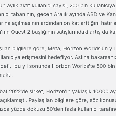
 aylık aktif kullanıcı sayısı, 200 bin kullanıcıya 
anıcı tabanının, geçen Aralık ayında ABD ve Ka
arına açılmasının ardından on kat arttığını hatırl
ın Quest 2 başlığının satışlarındaki artış da k
ılan bilgilere göre, Meta, Horizon Worlds'ün yı
ullanıcıya erişmesini hedefliyor. Aslına bakarsanız
defi, bu yıl sonunda Horizon Worlds'te 500 bin a
maktı.
bat 2022'de şirket, Horizon'ın yaklaşık 10.000 a
çıklamıştı. Paylaşılan bilgilere göre, söz konus
ızca yüzde dokuzu 50'den fazla kullanıcı tarafın