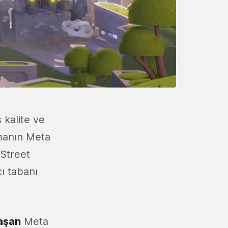
 kalite ve
amanın Meta
 Street
ı tabanı
laşan
Meta