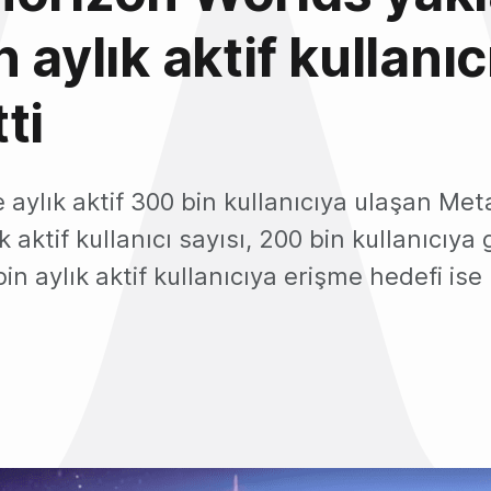
 aylık aktif kullanıc
ti
aylık aktif 300 bin kullanıcıya ulaşan Met
 aktif kullanıcı sayısı, 200 bin kullanıcıya g
n aylık aktif kullanıcıya erişme hedefi ise