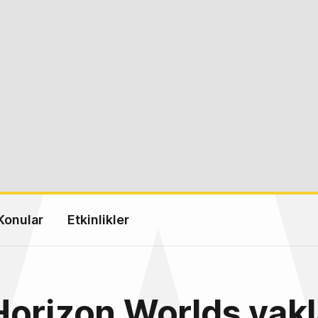
Konular
Etkinlikler
orizon Worlds yakl