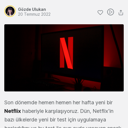
Gözde Ulukan
20 Temmuz 2022
Son dönemde hemen hemen her hafta yeni bir
Netflix
haberiyle karşılaşıyoruz. Dün, Netflix'in
bazı ülkelerde yeni bir test için uygulamaya