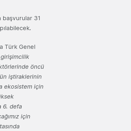
a başvurular 31
ılabilecek.
ka Türk Genel
girişimcilik
ktörlerinde öncü
n iştiraklerinin
a ekosistem için
üksek
a 6. defa
cağımız için
ktasında