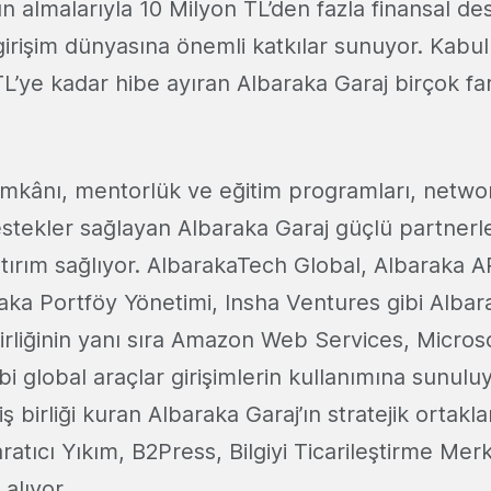
n almalarıyla 10 Milyon TL’den fazla finansal de
irişim dünyasına önemli katkılar sunuyor. Kabul e
L’ye kadar hibe ayıran Albaraka Garaj birçok fa
s imkânı, mentorlük ve eğitim programları, netwo
destekler sağlayan Albaraka Garaj güçlü partnerle
tırım sağlıyor. AlbarakaTech Global, Albaraka A
aka Portföy Yönetimi, Insha Ventures gibi Albar
ş birliğinin yanı sıra Amazon Web Services, Micro
ibi global araçlar girişimlerin kullanımına sunulu
ş birliği kuran Albaraka Garaj’ın stratejik ortakla
ratıcı Yıkım, B2Press, Bilgiyi Ticarileştirme Merke
alıyor.