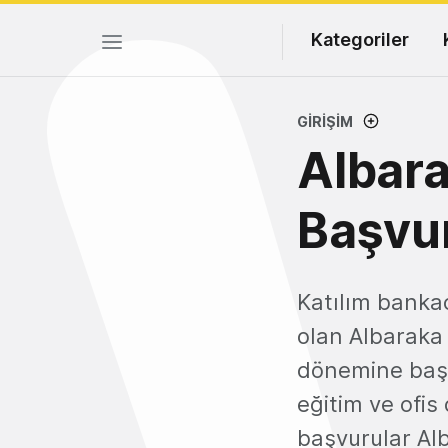
Kategoriler
GIRIŞIM
Albara
Başvur
Katılım bankac
olan Albaraka 
dönemine başl
eğitim ve ofis
başvurular Al