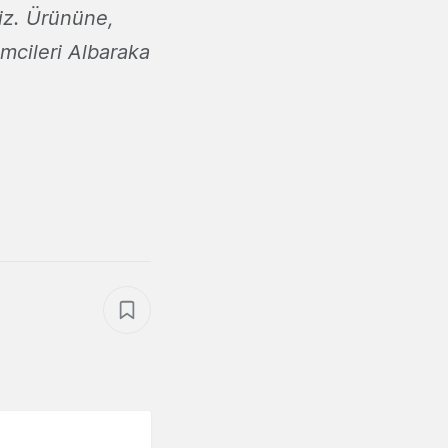
iz. Ürününe,
imcileri Albaraka