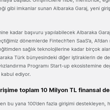
maya başladı. Girişimcilere hibe, mentorlük, eği
eği gibi imkanlar sunan Albaraka Garaj, yeni giriş
ine kadar başvuru yapılabilecek Albaraka Gara
çtiğimiz dönemlerde Fintech’ten SaaS’a, AI’dan
 eğitimden sağlık teknolojilerine kadar birçok ala
araka Türk bünyesindeki diğer iştiraklerin de de
Hızlandırma Programı Start-up ekosistemine d
i kabul ediyor.
girişime toplam 10 Milyon TL finansal d
n bu yana 100’den fazla girişimi destekleyen, 