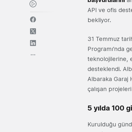
başvurularını
al
API ve ofis dest
bekliyor.
31 Temmuz tarih
Programı’nda ge
teknolojilerine,
desteklendi. Alb
Albaraka Garaj 
çalışan projeler
5 yılda 100 
Kurulduğu günde