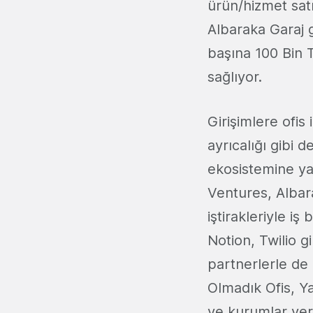
ürün/hizmet satı
Albaraka Garaj g
başına 100 Bin T
sağlıyor.
Girişimlere ofi
ayrıcalığı gibi 
ekosistemine ya
Ventures, Albar
iştirakleriyle i
Notion, Twilio g
partnerlerle de i
Olmadık Ofis, Ya
ve kurumlar yer 