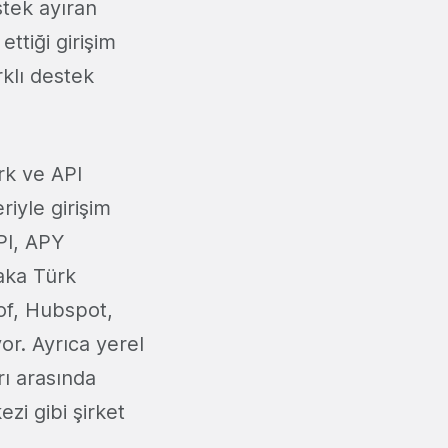
stek ayıran
ttiği girişim
rklı destek
rk ve API
riyle girişim
PI, APY
aka Türk
sof, Hubspot,
yor. Ayrıca yerel
rı arasında
zi gibi şirket