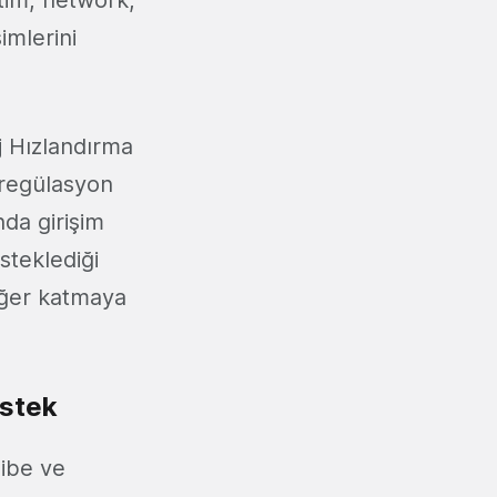
tim, network,
imlerini
j Hızlandırma
 regülasyon
nda girişim
steklediği
eğer katmaya
estek
hibe ve