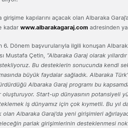
a girişime kapılarını açacak olan Albaraka Garaj’
e kadar
www.albarakagaraj.com
adresinden yap
ın 6. Dönem başvurularıyla ilgili konuşan Albara
sı Mustafa Çetin,
“Albaraka Garaj olarak yıllardır 
stekliyoruz. Bu desteklerin sonucunda kendi se
şmasında büyük faydalar sağladık. Albaraka Türk’ü
le sürdürdüğü Albaraka Garaj programı bu kapsamd
r oluşturuyor. Start-up dünyasının potansiyeli y
steklemek iş dünyamız için çok kıymetli. Bu yıl d
k olan Albaraka Garaj’da yeni girişimleri ağırlaya
eleceğin parlak girişimlerinin desteklenmesi no