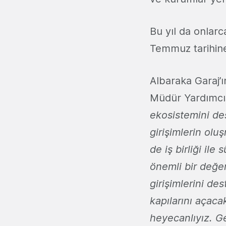
Bu yıl da onlarc
Temmuz tarihin
Albaraka Garaj’
Müdür Yardımcı
ekosistemini de
girişimlerin olu
de iş birliği i
önemli bir değe
girişimlerini de
kapılarını açaca
heyecanlıyız. G