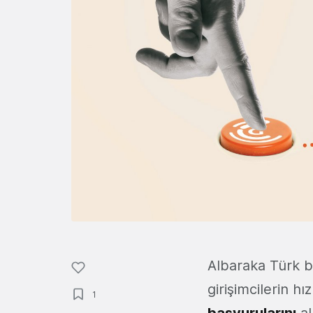
Albaraka Türk bü
girişimcilerin h
1