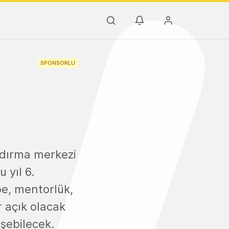
SPONSORLU
ndırma merkezi
 yıl 6.
be, mentorlük,
r açık olacak
şebilecek.