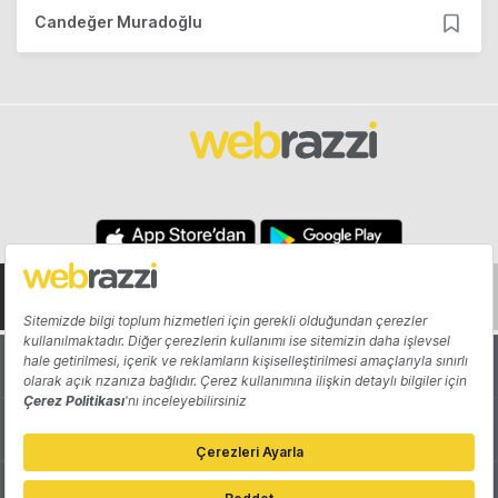
Candeğer Muradoğlu
Hakkında
Yazarlar
Katkıda Bulun
Reklam
Girişiminizi Tanıtın
İletişim