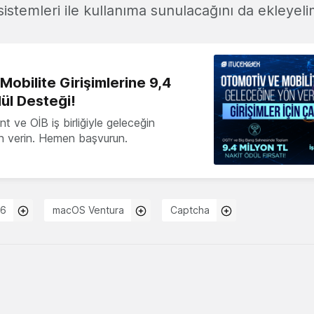
sistemleri ile kullanıma sunulacağını da ekleyeli
obilite Girişimlerine 9,4
ül Desteği!
 ve OİB iş birliğiyle geleceğin
ön verin. Hemen başvurun.
16
macOS Ventura
Captcha