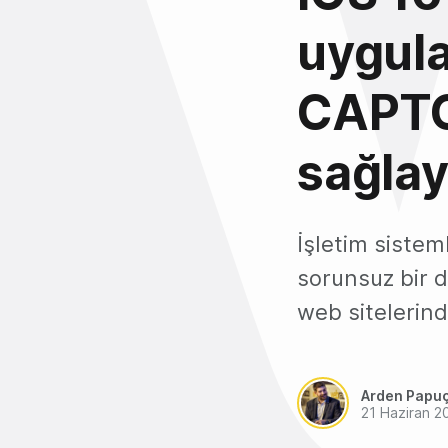
uygula
CAPTCH
sağla
İşletim sisteml
sorunsuz bir 
web sitelerin
Arden Papu
21 Haziran 2