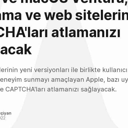
ma ve web siteleri
A'ları atlamanızı
yacak
erinin yeni versiyonları ile birlikte kullanı
deneyim sunmayı amaçlayan Apple, bazı u
de CAPTCHA'ları atlamanızı sağlayacak.
ççiyan
022