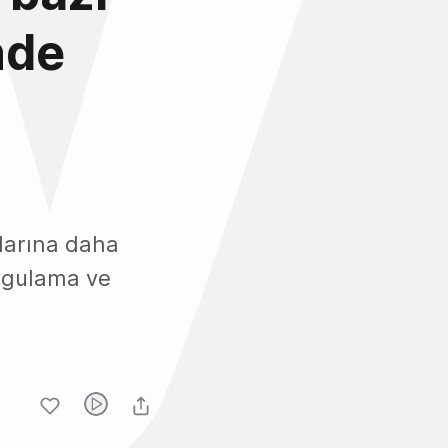
nde
cılarına daha
ygulama ve