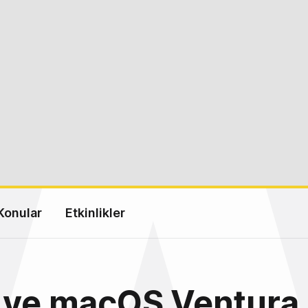
Konular
Etkinlikler
 ve macOS Ventura,