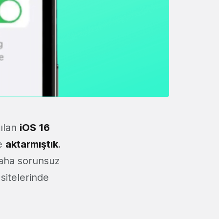
ılan
iOS 16
re
aktarmıştık
.
 daha sorunsuz
itelerinde