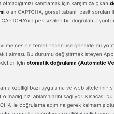
 olmadığımızı kanıtlamak için karşımıza çıkan
d
mi
olan CAPTCHA, görsel tabanlı basit soruları 
r. CAPTCHA'nın pek sevilen bir doğrulama yönte
vilmemesinin temel nedeni ise genelde bu yönt
kit alması. Bu durumu değiştirmek isteyen Ap
elleri için
otomatik doğrulama (Automatic Ver
ma özelliği bazı uygulama ve web sitelerinin si
lmadığınızı anlamalarını sağlıyor. Kısacası bu 
HA ile doğrulama adımına gerek kalmamış oluy
pple, otomatik doğrulama özelliğini geliştirmek i