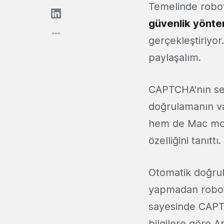
Temelinde robot
güvenlik
yönte
gerçekleştiriyo
paylaşalım.
CAPTCHA'nın se
doğrulamanın va
hem de Mac mod
özelliğini tanıttı.
Otomatik doğrula
yapmadan robot o
sayesinde CAPTC
bilgilere göre A