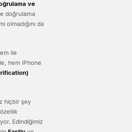
oğrulama
ve
ile doğrulama
mi olmadığını da
em ile
ple, hem iPhone
ification)
z hiçbir şey
özellik
or. Edindiğimiz
çin
Fastly
ve