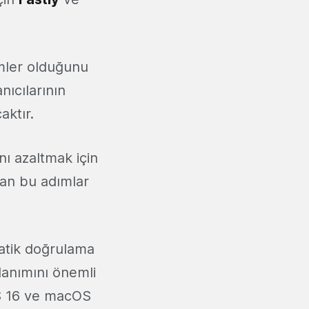
imler olduğunu
anıcılarının
ktır.
ı azaltmak için
ılan bu adımlar
matik doğrulama
llanımını önemli
OS 16 ve macOS