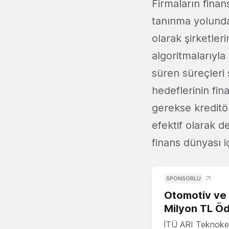
Firmaların finan
tanınma yolunda
olarak şirketle
algoritmalarıyla
süren süreçleri s
hedeflerinin fin
gerekse kreditör
efektif olarak d
finans dünyası içi
SPONSORLU
Otomotiv ve M
Milyon TL Öd
İTÜ ARI Teknokent