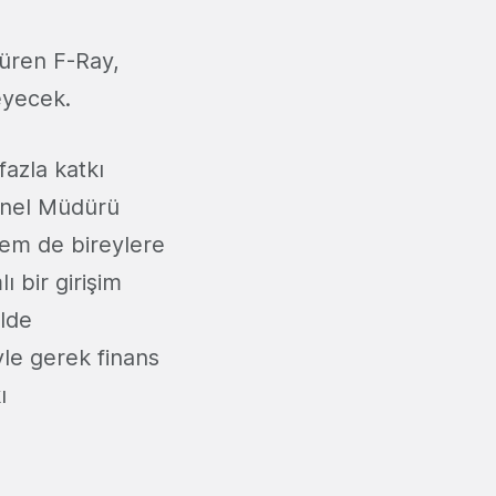
düren F-Ray,
leyecek.
azla katkı
enel Müdürü
hem de bireylere
ı bir girişim
ilde
yle gerek finans
ı