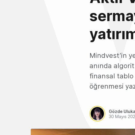
sermay
yatırı
Mindvest’in ye
anında algorit
finansal tablo
öğrenmesi yazıl
Gözde Uluk
30 Mayıs 20