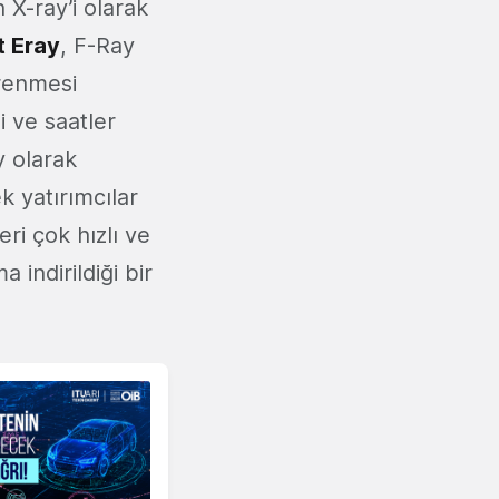
 X-ray’i olarak
 Eray
, F-Ray
ğrenmesi
i ve saatler
y olarak
k yatırımcılar
ri çok hızlı ve
 indirildiği bir