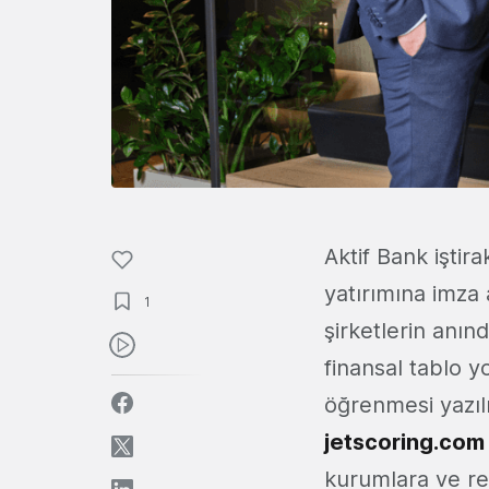
Aktif Bank iştira
yatırımına imza 
1
şirketlerin anın
finansal tablo 
öğrenmesi yazılı
jetscoring.com
kurumlara ve re