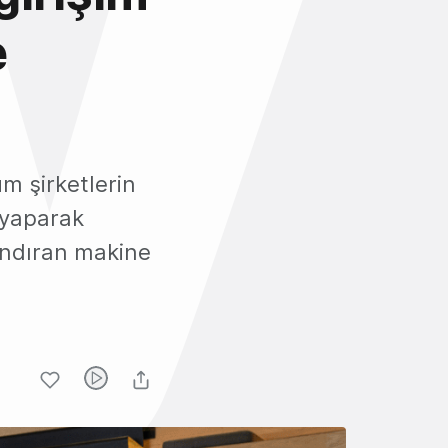
e
üm şirketlerin
 yaparak
zandıran makine