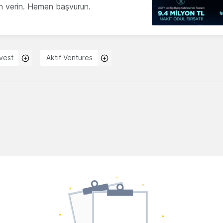
ön verin. Hemen başvurun.
vest
Aktif Ventures