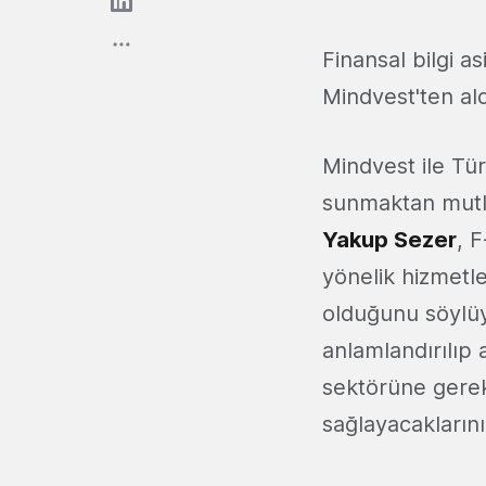
Finansal bilgi a
Mindvest'ten ald
Mindvest ile Tü
sunmaktan mutl
Yakup Sezer
, 
yönelik hizmetle
olduğunu söylüyo
anlamlandırılıp 
sektörüne gereks
sağlayacaklarını