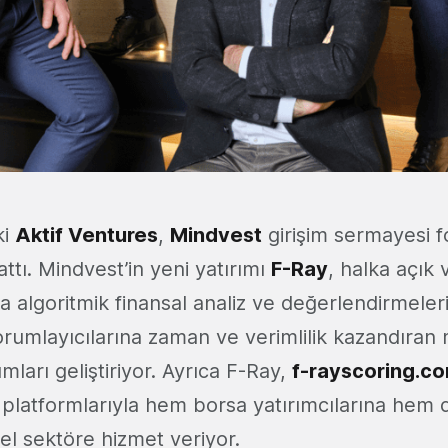
ki
Aktif Ventures
,
Mindvest
girişim sermayesi f
attı. Mindvest’in yeni yatırımı
F-Ray
, halka açık
da algoritmik finansal analiz ve değerlendirmeler
yorumlayıcılarına zaman ve verimlilik kazandıran
mları geliştiriyor. Ayrıca F-Ray,
f-rayscoring.c
platformlarıyla hem borsa yatırımcılarına hem d
el sektöre hizmet veriyor.