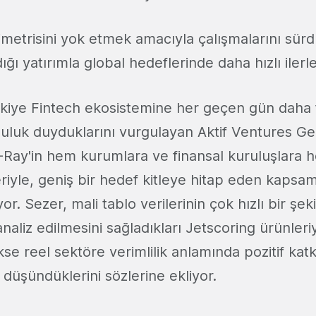
simetrisini yok etmek amacıyla çalışmalarını sür
ığı yatırımla global hedeflerinde daha hızlı iler
rkiye Fintech ekosistemine her geçen gün daha f
uluk duyduklarını vurgulayan Aktif Ventures G
F-Ray'in hem kurumlara ve finansal kuruluşlara 
riyle, geniş bir hedef kitleye hitap eden kapsaml
r. Sezer, mali tablo verilerinin çok hızlı bir şek
analiz edilmesini sağladıkları Jetscoring ürünleri
e reel sektöre verimlilik anlamında pozitif katk
 düşündüklerini sözlerine ekliyor.