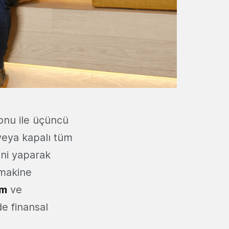
onu ile üçüncü
 veya kapalı tüm
ini yaparak
 makine
om
ve
e finansal