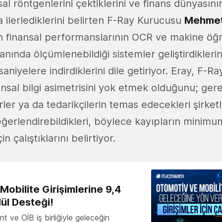
sal röntgenlerini çektiklerini ve finans dünyasının
 ilerlediklerini belirten F-Ray Kurucusu
Mehmet
rin finansal performanslarının OCR ve makine ö
 anında ölçümlenebildiği sistemler geliştirdiklerin
aniyelere indirdiklerini dile getiriyor. Eray, F-Ra
ansal bilgi asimetrisini yok etmek olduğunu; gere
ler ya da tedarikçilerin temas edecekleri şirketle
eğerlendirebildikleri, böylece kayıpların minimuma
n çalıştıklarını belirtiyor.
obilite Girişimlerine 9,4
ül Desteği!
 ve OİB iş birliğiyle geleceğin