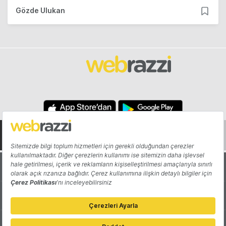
Gözde Ulukan
Hakkında
Yazarlar
Katkıda Bulun
Reklam
Girişiminizi Tanıtın
İletişim