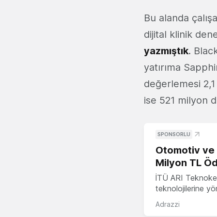
Bu alanda çalış
dijital klinik d
yazmıştık
. Blac
yatırıma Sapphir
değerlemesi 2,1 
ise 521 milyon d
SPONSORLU
Otomotiv ve M
Milyon TL Öd
İTÜ ARI Teknokent
teknolojilerine y
Adrazzi