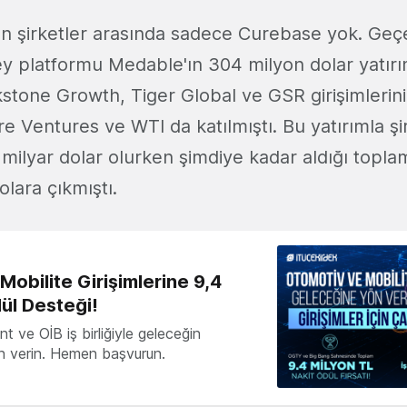
an şirketler arasında sadece Curebase yok. Ge
eney platformu Medable'ın 304 milyon dolar yatırı
kstone Growth, Tiger Global ve GSR girişimlerinin
e Ventures ve WTI da katılmıştı. Bu yatırımla şi
milyar dolar olurken şimdiye kadar aldığı toplam
olara çıkmıştı.
obilite Girişimlerine 9,4
ül Desteği!
 ve OİB iş birliğiyle geleceğin
ön verin. Hemen başvurun.