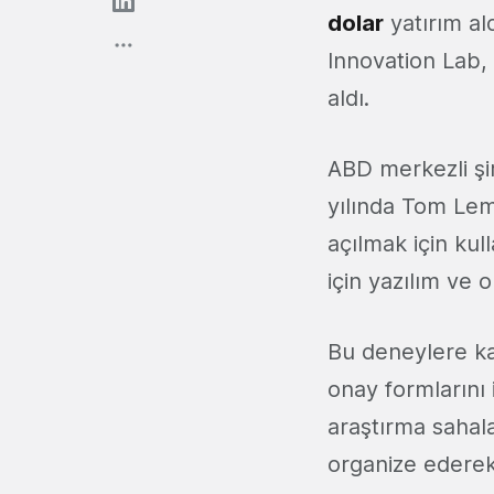
dolar
yatırım al
Innovation Lab,
aldı.
ABD merkezli şir
yılında Tom Lem
açılmak için ku
için yazılım ve
Bu deneylere ka
onay formlarını
araştırma sahala
organize ederek