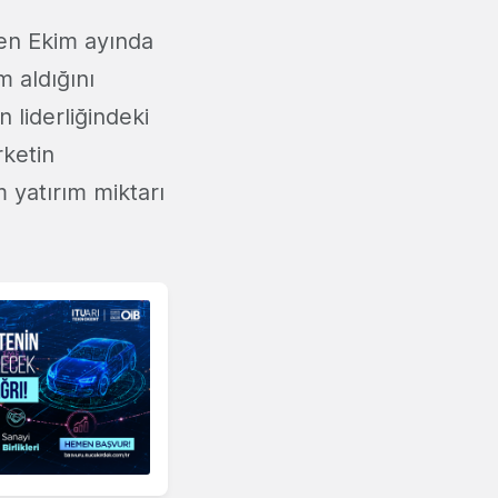
çen Ekim ayında
m aldığını
 liderliğindeki
rketin
 yatırım miktarı