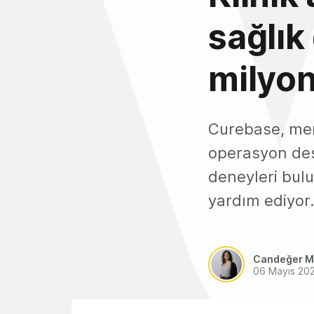
sağlık
milyon
Curebase, mer
operasyon des
deneyleri bul
yardım ediyor.
Candeğer M
06 Mayıs 20