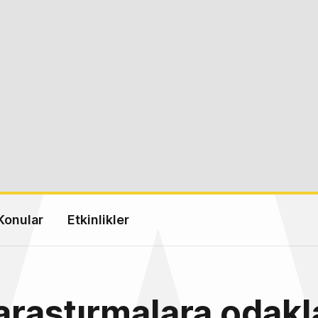
Konular
Etkinlikler
 araştırmalara odak