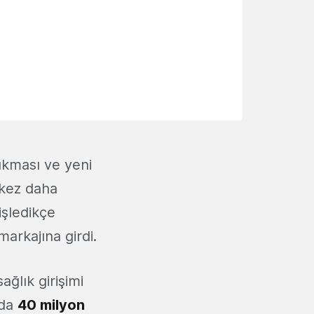
çıkması ve yeni
 kez daha
işledikçe
markajına girdi.
ağlık girişimi
nda
40 milyon