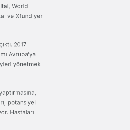
ital, World
tal ve Xfund yer
ıktı. 2017
ımı Avrupa'ya
eyleri yönetmek
 yaptırmasına,
ı, potansiyel
or. Hastaları
.