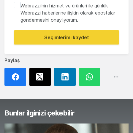
Webrazzi'nin hizmet ve ürünleri ile günlük
Webrazzi haberlerine ilişkin olarak epostalar
göndermesini onaylıyorum.
Seçimlerimi kaydet
Paylaş
Bunlar ilginizi çekebilir