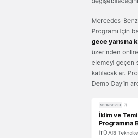
değişebileceğini
Mercedes-Benz 
Programı için b
gece yarısına 
üzerinden onlin
elemeyi geçen s
katılacaklar. P
Demo Day’in ardı
SPONSORLU
İklim ve Temi
Programına 
İTÜ ARI Teknoke