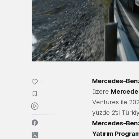
Mercedes-Benz
1
üzere
Mercedes
Ventures ile 20
yüzde 2’si Türki
Mercedes-Benz 
Yatırım Progra