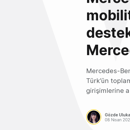
mobilit
destek
Merce
Mercedes-Benz
Türk’ün toplam
girişimlerine a
Gözde Uluk
08 Nisan 20