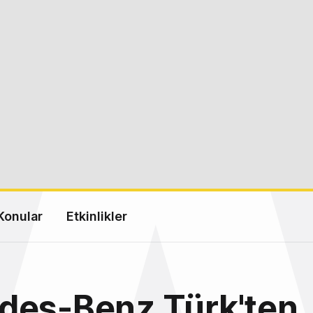
Konular
Etkinlikler
des-Benz Türk'ten