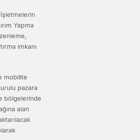
İşletmelerin
atırım Yapma
Düzenleme,
rtırma imkanı
 mobilite
 kurulu pazara
me bölgelerinde
ağına alan
aktarılacak
olarak