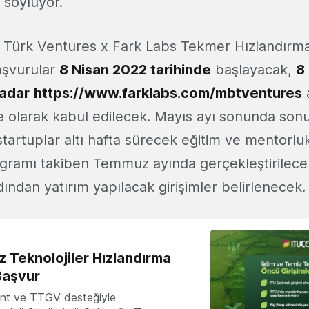
 söylüyor.
Türk Ventures x Fark Labs Tekmer Hızlandırma
aşvurular
8 Nisan 2022 tarihinde
başlayacak,
8
kadar
https://www.farklabs.com/mbtventures
e olarak kabul edilecek. Mayıs ayı sonunda son
tartuplar altı hafta sürecek eğitim ve mentorl
rogramı takiben Temmuz ayında gerçekleştirile
ndan yatırım yapılacak girişimler belirlenecek.
z Teknolojiler Hızlandırma
Başvur
nt ve TTGV desteğiyle