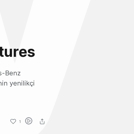
tures
s-Benz
in yenilikçi
1