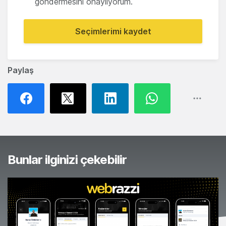
göndermesini onaylıyorum.
Seçimlerimi kaydet
Paylaş
Bunlar ilginizi çekebilir