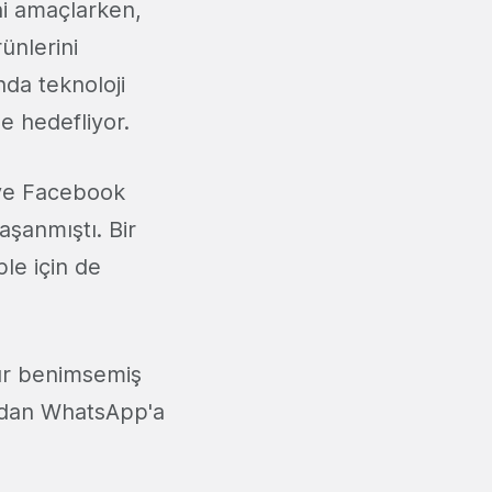
ini amaçlarken,
ünlerini
da teknoloji
de hedefliyor.
 ve Facebook
yaşanmıştı. Bir
le için de
ır benimsemiş
ından WhatsApp'a