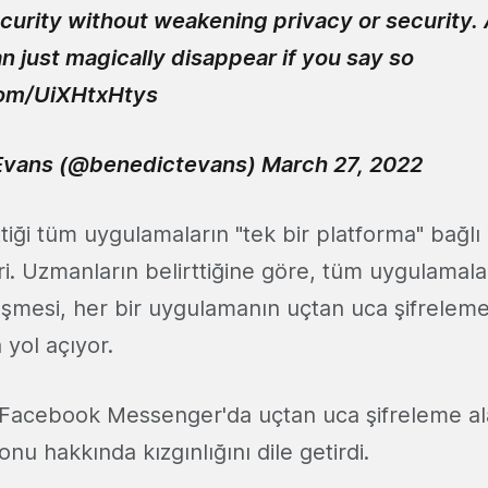
ecurity without weakening privacy or security.
n just magically disappear if you say so
com/UiXHtxHtys
Evans (@benedictevans)
March 27, 2022
ttiği tüm uygulamaların "tek bir platforma" bağl
i. Uzmanların belirttiğine göre, tüm uygulamalar
eşmesi, her bir uygulamanın uçtan uca şifreleme
 yol açıyor.
Facebook Messenger'da uçtan uca şifreleme al
konu hakkında kızgınlığını dile getirdi.