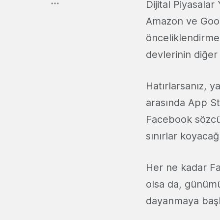
Dijital Piyasala
Amazon ve Google
önceliklendirme
devlerinin diğer
Hatırlarsanız, 
arasında App Stor
Facebook sözcüs
sınırlar koyaca
Her ne kadar F
olsa da, günümü
dayanmaya başl