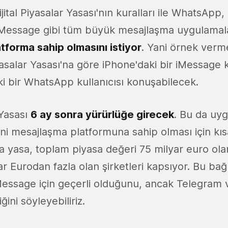
Dijital Piyasalar Yasası'nın kuralları ile WhatsAp
essage gibi tüm büyük mesajlaşma uygulamalar
tforma sahip olmasını istiyor
. Yani örnek verm
yasalar Yasası'na göre iPhone'daki bir iMessage ku
 bir WhatsApp kullanıcısı konuşabilecek.
 Yasası
6 ay sonra yürürlüğe girecek
. Bu da uy
 yeni mesajlaşma platformuna sahip olması için kıs
da yasa, toplam piyasa değeri 75 milyar euro ol
lyar Eurodan fazla olan şirketleri kapsıyor. Bu b
ssage için geçerli olduğunu, ancak Telegram v
ğini söyleyebiliriz.