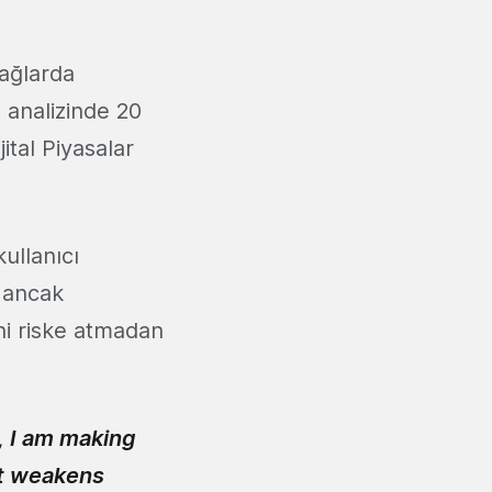
ağlarda
i analizinde 20
ital Piyasalar
ullanıcı
r ancak
ğini riske atmadan
t, I am making
at weakens