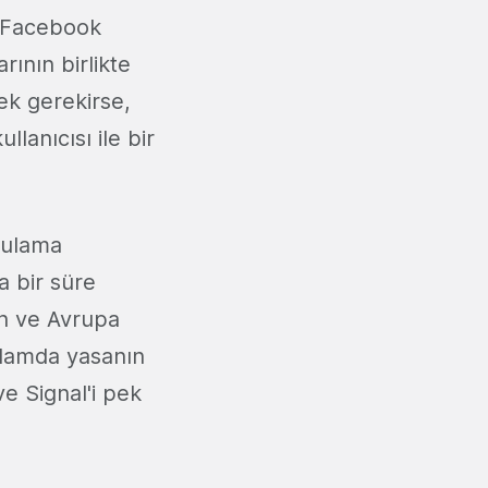
p, Facebook
ının birlikte
ek gerekirse,
llanıcısı ile bir
gulama
a bir süre
an ve Avrupa
ağlamda yasanın
e Signal'i pek