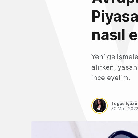
Piyasa
nasıl 
Yeni gelişmele
alırken, yasan
inceleyelim.
Tuğçe İçözü
30 Mart 202