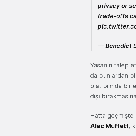
privacy or s
trade-offs ca
pic.twitter.
— Benedict 
Yasanın talep e
da bunlardan bir
platformda birl
dışı bırakmasına
Hatta geçmişte 
Alec Muffett
, 