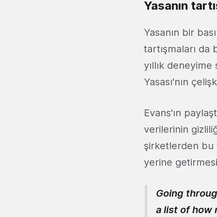
Yasanın tartı
Yasanın bir bas
tartışmaları da 
yıllık deneyime 
Yasası'nın çelişk
Evans'ın paylaşt
verilerinin gizli
şirketlerden bu t
yerine getirmesi
Going through
a list of ho