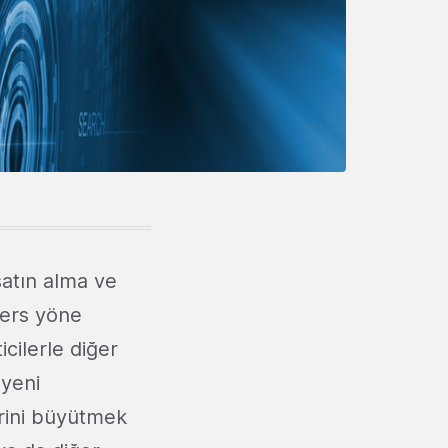
satın alma ve
 ters yöne
cilerle diğer
 yeni
lerini büyütmek