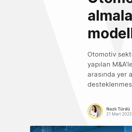
almala
modell
Otomotiv sektö
yapılan M&A'l
arasında yer a
desteklenmesi
Nazlı Türdü
21 Mart 2022