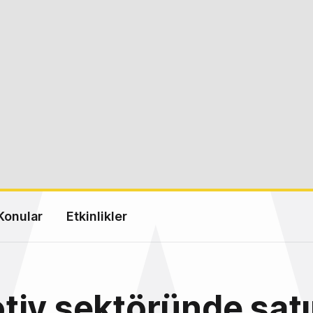
Konular
Etkinlikler
iv sektöründe sat