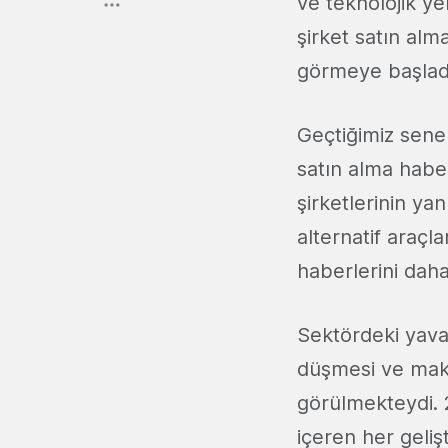
ve teknolojik yen
şirket satın al
görmeye başlad
Geçtiğimiz sene
satın alma habe
şirketlerinin yan
alternatif araçla
haberlerini dah
Sektördeki yava
düşmesi ve mak
görülmekteydi. 2
içeren her geliş