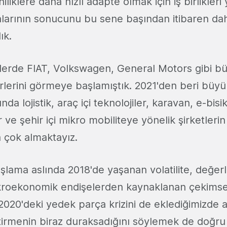
iliklere daha hızlı adapte olmak için iş birlikleri
malarının sonucunu bu sene başından itibaren d
ık.
lerde FIAT, Volkswagen, General Motors gibi büy
rlerini görmeye başlamıştık. 2021'den beri büy
ında lojistik, araç içi teknolojiler, karavan, e-bisik
r ve şehir içi mikro mobiliteye yönelik şirketleri
a çok almaktayız.
şlama aslında 2018'de yaşanan volatilite, değer
roekonomik endişelerden kaynaklanan çekimser
020'deki yedek parça krizini de eklediğimizde as
tirmenin biraz duraksadığını söylemek de doğru 