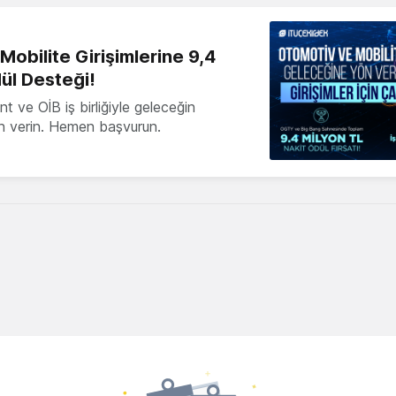
obilite Girişimlerine 9,4
ül Desteği!
 ve OİB iş birliğiyle geleceğin
ön verin. Hemen başvurun.