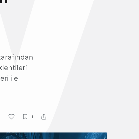
 tarafından
entileri
ri ile
1