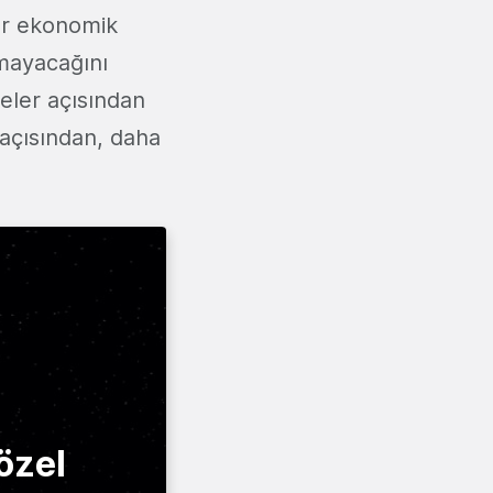
er ekonomik
lmayacağını
eler açısından
açısından, daha
özel