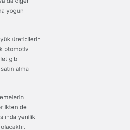
 ya da diğer
aha yoğun
ük üreticilerin
ük otomotiv
let gibi
n satın alma
lemelerin
likten de
lında yenilik
olacaktır.