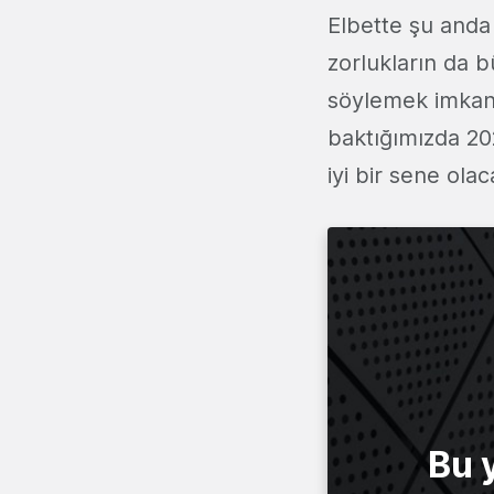
Elbette şu anda
zorlukların da b
söylemek imkans
baktığımızda 20
iyi bir sene ola
Bu 