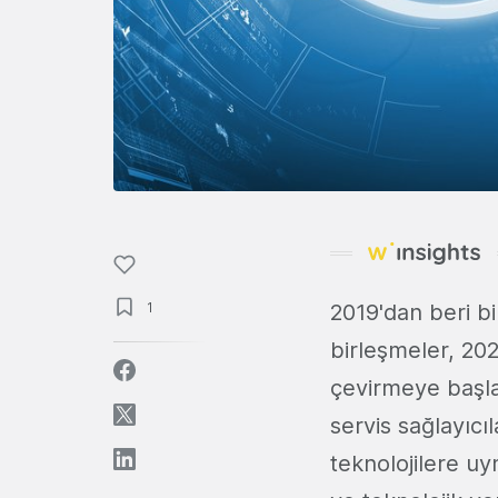
1
2019'dan beri b
birleşmeler, 202
çevirmeye başlad
servis sağlayıcı
teknolojilere uym