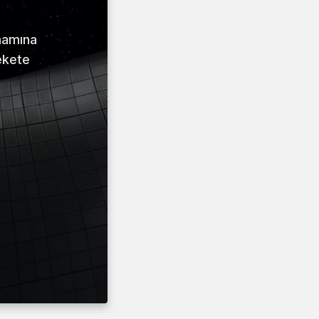
amamına
ekete