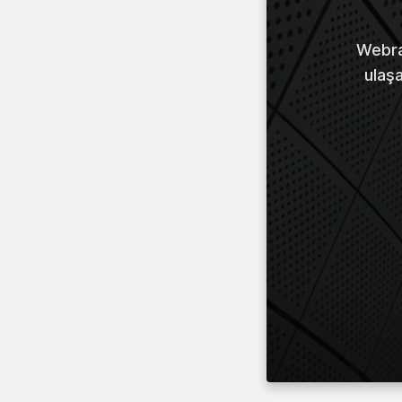
Webraz
ulaş