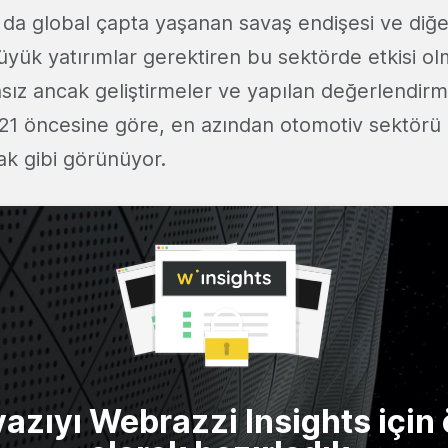
 da global çapta yaşanan savaş endişesi ve diğ
üyük yatırımlar gerektiren bu sektörde etkisi o
ız ancak geliştirmeler ve yapılan değerlendirm
21 öncesine göre, en azından otomotiv sektörü 
cak gibi görünüyor.
yazıyı Webrazzi Insights için 