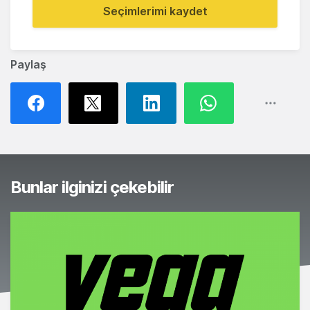
Seçimlerimi kaydet
Paylaş
Bunlar ilginizi çekebilir