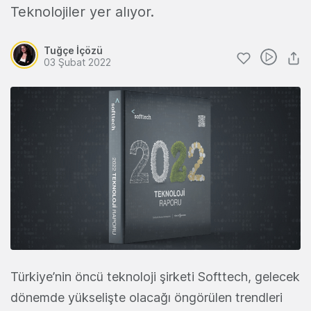
Teknolojiler yer alıyor.
Tuğçe İçözü
03 Şubat 2022
Türkiye’nin öncü teknoloji şirketi Softtech, gelecek
dönemde yükselişte olacağı öngörülen trendleri