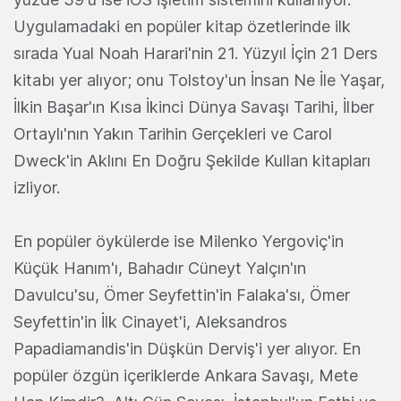
Uygulamadaki en popüler kitap özetlerinde ilk
sırada Yual Noah Harari'nin 21. Yüzyıl İçin 21 Ders
kitabı yer alıyor; onu Tolstoy'un İnsan Ne İle Yaşar,
İlkin Başar'ın Kısa İkinci Dünya Savaşı Tarihi, İlber
Ortaylı'nın Yakın Tarihin Gerçekleri ve Carol
Dweck'in Aklını En Doğru Şekilde Kullan kitapları
izliyor.
En popüler öykülerde ise Milenko Yergoviç'in
Küçük Hanım'ı, Bahadır Cüneyt Yalçın'ın
Davulcu'su, Ömer Seyfettin'in Falaka'sı, Ömer
Seyfettin'in İlk Cinayet'i, Aleksandros
Papadiamandis'in Düşkün Derviş'i yer alıyor. En
popüler özgün içeriklerde Ankara Savaşı, Mete