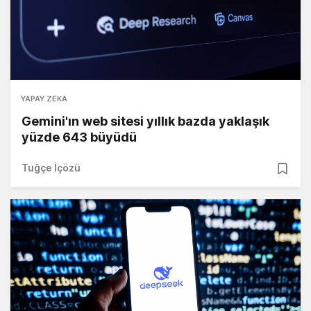
YAPAY ZEKA
Gemini'ın web sitesi yıllık bazda yaklaşık
yüzde 643 büyüdü
Tuğçe İçözü