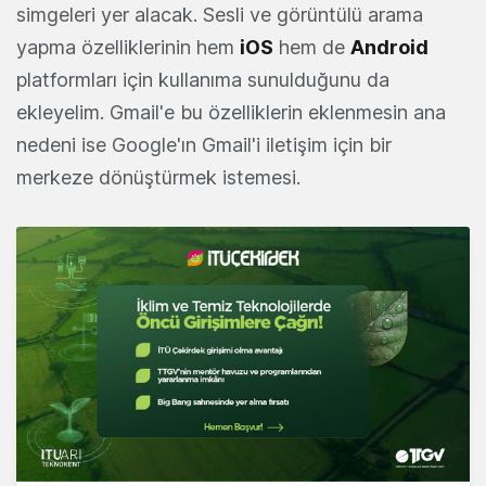
simgeleri yer alacak. Sesli ve görüntülü arama
yapma özelliklerinin hem
iOS
hem de
Android
platformları için kullanıma sunulduğunu da
ekleyelim. Gmail'e bu özelliklerin eklenmesin ana
nedeni ise Google'ın Gmail'i iletişim için bir
merkeze dönüştürmek istemesi.