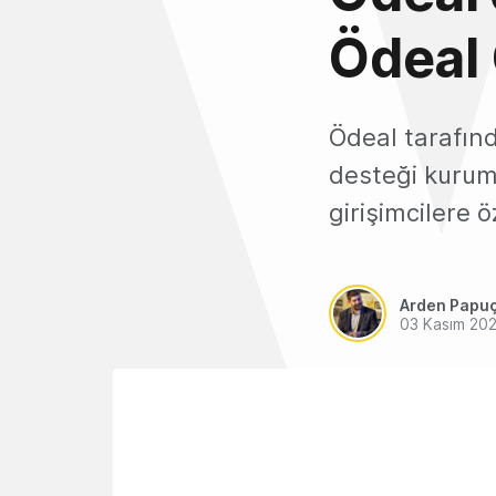
Ödeal 
Ödeal tarafınd
desteği kurum
girişimcilere ö
Arden Papu
03 Kasım 20