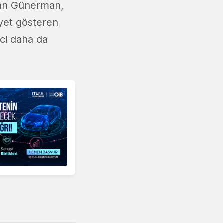
ayan Günerman,
iyet gösteren
reci daha da