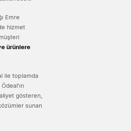
ağı Emre
de hizmet
müşteri
ve ürünlere
l ile toplamda
 Ödeal'ın
aaliyet gösteren,
k çözümler sunan