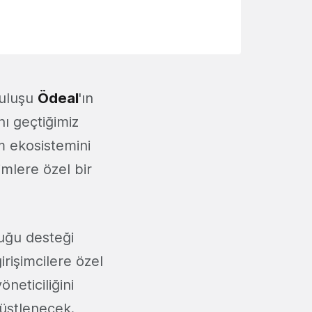
ruluşu
Ödeal
'ın
nı geçtiğimiz
m ekosistemini
şimlere özel bir
duğu desteği
irişimcilere özel
neticiliğini
üstlenecek.