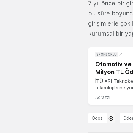
7 yıl önce bir g
bu süre boyun
girişimlerle çok 
kurumsal bir yap
SPONSORLU
Otomotiv ve M
Milyon TL Öd
İTÜ ARI Teknokent
teknolojilerine y
Adrazzi
Ödeal
Ödea