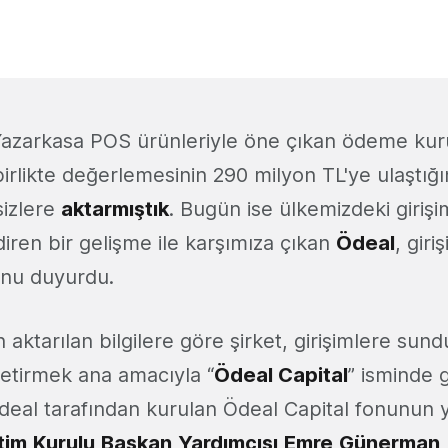
azarkasa POS ürünleriyle öne çıkan ödeme ku
 birlikte değerlemesinin 290 milyon TL'ye ulaştığı
sizlere
aktarmıştık
. Bugün ise ülkemizdeki girişi
diren bir gelişme ile karşımıza çıkan
Ödeal
, giri
unu duyurdu.
 aktarılan bilgilere göre şirket, girişimlere sun
etirmek ana amacıyla “
Ödeal Capital
” isminde g
deal tarafından kurulan Ödeal Capital fonunun yö
tim
Kurulu
Başkan
Yardımcısı
Emre
Günerman