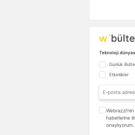
Teknoloji dünyası
Günlük Bült
Etkinlikler
Webrazzi'nin 
haberlerine i
onaylıyorum.