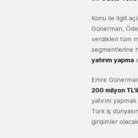
Konu ile ilgili 
Günerman, Ödeal
verdikleri tüm 
segmentlerine h
yatırım yapma
a
Emre Günerman t
200 milyon TL’li
yatırım yapmak is
Türk iş dünyası
girişimler olacak