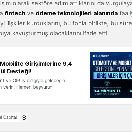
irişim olarak sektöre adım attıklarını da vurgul
ca
fintech
ve
ödeme teknolojileri
alanında
faal
iyi ilişkiler kurduklarını, bu fonla birlikte, bu sü
ıya kavuşturmuş olacaklarını ifade etti.
obilite Girişimlerine 9,4
ül Desteği!
 ve OİB iş birliğiyle geleceğin
ön verin. Hemen başvurun.
l Capital