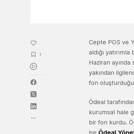
Cepte POS ve Y
aldığı yatırımla
1
Haziran ayında 
yakından ilgilen
fon oluşturduğ
Ödeal tarafından
kurumsal hale g
bir fon kurdu. Ö
ise
Ödeal
Yöne