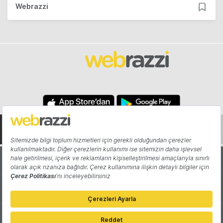
Webrazzi
Hakkında
Yazarlar
Katkıda Bulun
Reklam
Girişiminizi Tanıtın
İletişim