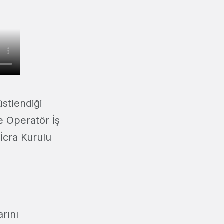
stlendiği
e Operatör İş
İcra Kurulu
rını