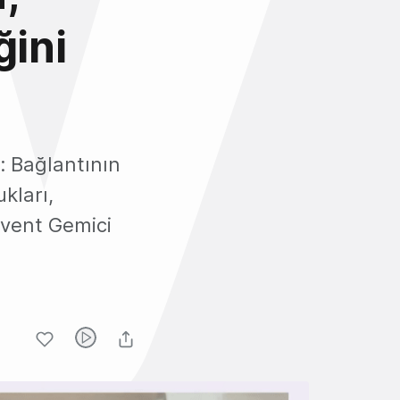
ğini
: Bağlantının
kları,
vent Gemici