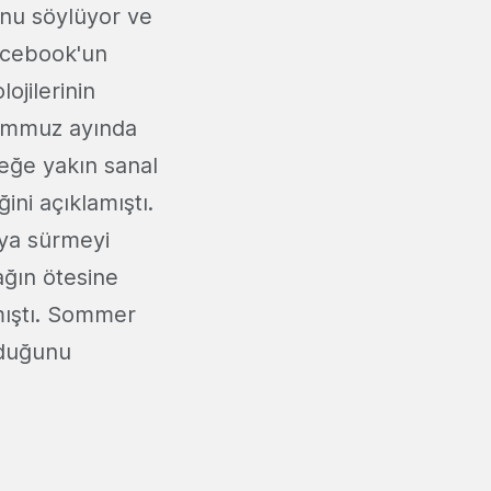
nu söylüyor ve
acebook'un
ojilerinin
Temmuz ayında
çeğe yakın sanal
ni açıklamıştı.
aya sürmeyi
ağın ötesine
lmıştı. Sommer
lduğunu