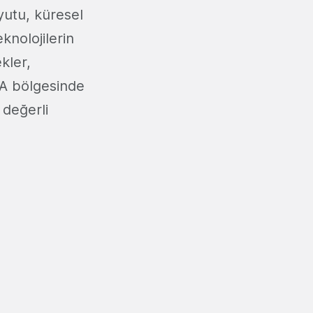
yutu, küresel
eknolojilerin
kler,
EA bölgesinde
 değerli