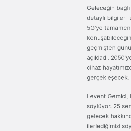
Geleceğin bağlı 
detaylı bilgileri
5G'ye tamamen h
konuşabileceğimi
geçmişten günüm
açıkladı. 2050'y
cihaz hayatımız
gerçekleşecek.
Levent Gemici, b
söylüyor. 25 sen
gelecek hakkında
ilerlediğimizi s