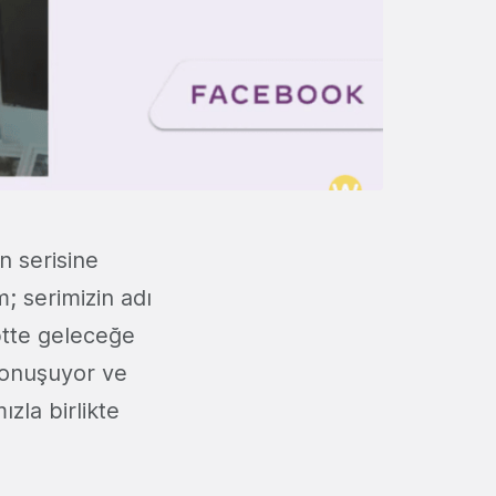
n serisine
m; serimizin adı
ptte geleceğe
konuşuyor ve
zla birlikte