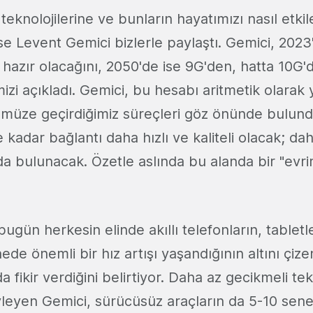
teknolojilerine ve bunların hayatımızı nasıl etki
 ise Levent Gemici bizlerle paylaştı. Gemici, 2023
azır olacağını, 2050'de ise 9G'den, hatta 10G'
zi açıkladı. Gemici, bu hesabı aritmetik olarak y
üze geçirdiğimiz süreçleri göz önünde bulund
e kadar bağlantı daha hızlı ve kaliteli olacak; dah
da bulunacak. Özetle aslında bu alanda bir "evri
ugün herkesin elinde akıllı telefonların, tablet
ede önemli bir hız artışı yaşandığının altını çi
 fikir verdiğini belirtiyor. Daha az gecikmeli te
öyleyen Gemici, sürücüsüz araçların da 5-10 sen