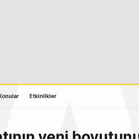
Konular
Etkinlikler
tının yeni boyutunu