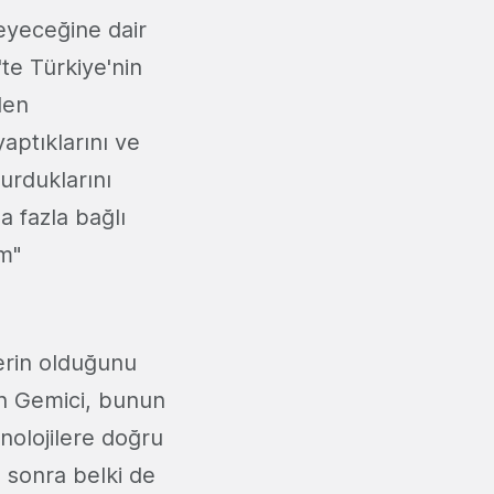
leyeceğine dair
'te Türkiye'nin
den
aptıklarını ve
urduklarını
a fazla bağlı
m"
lerin olduğunu
zen Gemici, bunun
knolojilere doğru
e sonra belki de