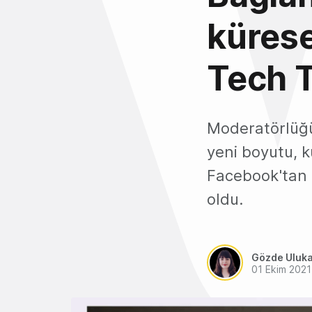
kürese
Tech T
Moderatörlüğü
yeni boyutu, k
Facebook'tan
oldu.
Gözde Uluk
01 Ekim 2021